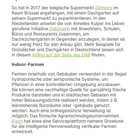
So hat in 2017 der belgische Supermarkt
Delhaize
im
Raum Brüssel angefangen, mit einem Dachgarten auf
seinem Supermarkt zu experimentieren. In den
Niederlanden arbeitet die von Annelies Kuiper ins Leben
gerufene Initiative
Dakboerin
mit Anwohnern, Schulen,
Büros und Restaurants zusammen, um
Dachküchengärten in Gegenden anzulegen, in denen es
nur wenig Platz für den Anbau gibt. Mehr Beispiele für
Gründächer und Dachgärten in Deutschland lassen sich
in diesem
Artikel auf der Seite des DAB
finden.
Indoor-Farmen
Farmen innerhalb von Gebäuden verwenden in der Regel
hydroponische oder aeroponische Systeme, um
Pflanzen in einer kontrollierten Umgebung anzubauen.
Sie können eine nachhaltige Quelle für ganzjährig frische
Produkte darstellen und in städtischen Gebieten mit
hoher Bebauungsdichte realisiert werden, indem z.B.
leerstehende Büroräume oder -gebäude genutzt
werden. Auch eine onlinegestützte Verwaltung ist
möglich: Das finnische Agrartechnologieunternehmen
iFarm
hat etwa eine Serviceplattform namens Growtune
für die intelligente Fernverwaltung vertikaler Farmen
entwickelt.