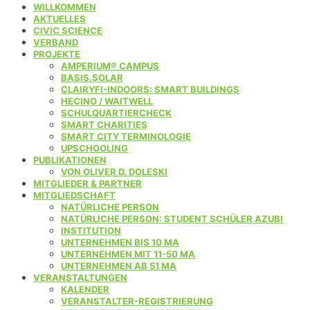
WILLKOMMEN
AKTUELLES
CIVIC SCIENCE
VERBAND
PROJEKTE
AMPERIUM® CAMPUS
BASIS.SOLAR
CLAIRYFI-INDOORS: SMART BUILDINGS
HECINO / WAITWELL
SCHULQUARTIERCHECK
SMART CHARITIES
SMART CITY TERMINOLOGIE
UPSCHOOLING
PUBLIKATIONEN
VON OLIVER D. DOLESKI
MITGLIEDER & PARTNER
MITGLIEDSCHAFT
NATÜRLICHE PERSON
NATÜRLICHE PERSON: STUDENT SCHÜLER AZUBI
INSTITUTION
UNTERNEHMEN BIS 10 MA
UNTERNEHMEN MIT 11-50 MA
UNTERNEHMEN AB 51 MA
VERANSTALTUNGEN
KALENDER
VERANSTALTER-REGISTRIERUNG