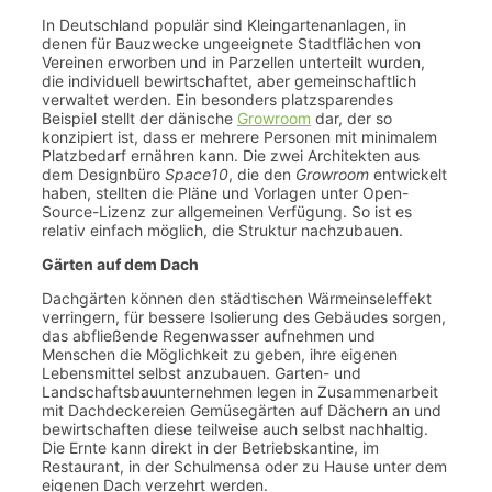
In Deutschland populär sind Kleingartenanlagen, in
denen für Bauzwecke ungeeignete Stadtflächen von
Vereinen erworben und in Parzellen unterteilt wurden,
die individuell bewirtschaftet, aber gemeinschaftlich
verwaltet werden. Ein besonders platzsparendes
Beispiel stellt der dänische
Growroom
dar, der so
konzipiert ist, dass er mehrere Personen mit minimalem
Platzbedarf ernähren kann. Die zwei Architekten aus
dem Designbüro
Space10
, die den
Growroom
entwickelt
haben, stellten die Pläne und Vorlagen unter Open-
Source-Lizenz zur allgemeinen Verfügung. So ist es
relativ einfach möglich, die Struktur nachzubauen.
Gärten auf dem Dach
Dachgärten können den städtischen Wärmeinseleffekt
verringern, für bessere Isolierung des Gebäudes sorgen,
das abfließende Regenwasser aufnehmen und
Menschen die Möglichkeit zu geben, ihre eigenen
Lebensmittel selbst anzubauen. Garten- und
Landschaftsbauunternehmen legen in Zusammenarbeit
mit Dachdeckereien Gemüsegärten auf Dächern an und
bewirtschaften diese teilweise auch selbst nachhaltig.
Die Ernte kann direkt in der Betriebskantine, im
Restaurant, in der Schulmensa oder zu Hause unter dem
eigenen Dach verzehrt werden.