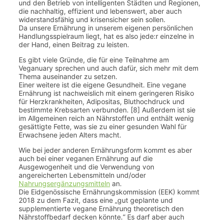
und den Betrieb von intelligenten Städten und Regionen,
die nachhaltig, effizient und lebenswert, aber auch
widerstandsfähig und krisensicher sein sollen.
Da unsere Ernährung in unserem eigenen persönlichen
Handlungsspielraum liegt, hat es also jede:r einzelne in
der Hand, einen Beitrag zu leisten.
Es gibt viele Gründe, die für eine Teilnahme am
Veganuary sprechen und auch dafür, sich mehr mit dem
Thema auseinander zu setzen.
Einer weitere ist die eigene Gesundheit. Eine vegane
Ernährung ist nachweislich mit einem geringeren Risiko
für Herzkrankheiten, Adipositas, Bluthochdruck und
bestimmte Krebsarten verbunden. [8] Außerdem ist sie
im Allgemeinen reich an Nährstoffen und enthält wenig
gesättigte Fette, was sie zu einer gesunden Wahl für
Erwachsene jeden Alters macht.
Wie bei jeder anderen Ernährungsform kommt es aber
auch bei einer veganen Ernährung auf die
Ausgewogenheit und die Verwendung von
angereicherten Lebensmitteln und/oder
Nahrungsergänzungsmitteln
an.
Die Eidgenössische Ernährungskommission (EEK) kommt
2018 zu dem Fazit, dass eine „gut geplante und
supplementierte vegane Ernährung theoretisch den
Nährstoffbedarf decken könnte.“ Es darf aber auch