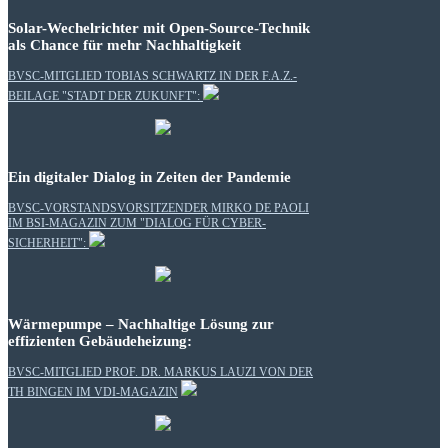
Solar-Wechelrichter mit Open-Source-Technik
als Chance für mehr Nachhaltigkeit
BVSC-MITGLIED TOBIAS SCHWARTZ IN DER F.A.Z.-
BEILAGE "STADT DER ZUKUNFT":
Ein digitaler Dialog in Zeiten der Pandemie
BVSC-VORSTANDSVORSITZENDER MIRKO DE PAOLI
IM BSI-MAGAZIN ZUM "DIALOG FÜR CYBER-
SICHERHEIT":
Wärmepumpe – Nachhaltige Lösung zur
effizienten Gebäudeheizung:
BVSC-MITGLIED PROF. DR. MARKUS LAUZI VON DER
TH BINGEN IM VDI-MAGAZIN