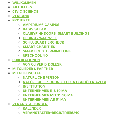
WILLKOMMEN
AKTUELLES
CIVIC SCIENCE
VERBAND
PROJEKTE
AMPERIUM® CAMPUS
BASIS.SOLAR
CLAIRYFI-INDOORS: SMART BUILDINGS
HECINO / WAITWELL
SCHULQUARTIERCHECK
SMART CHARITIES
SMART CITY TERMINOLOGIE
UPSCHOOLING
PUBLIKATIONEN
VON OLIVER D. DOLESKI
MITGLIEDER & PARTNER
MITGLIEDSCHAFT
NATÜRLICHE PERSON
NATÜRLICHE PERSON: STUDENT SCHÜLER AZUBI
INSTITUTION
UNTERNEHMEN BIS 10 MA
UNTERNEHMEN MIT 11-50 MA
UNTERNEHMEN AB 51 MA
VERANSTALTUNGEN
KALENDER
VERANSTALTER-REGISTRIERUNG