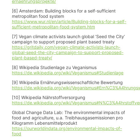
ernaehrungsprojekte/
[6] Amsterdam: Building blocks for a self-sufficient
metropolitan food system
https://www.wur.nl/en/article/Building-blocks-for-a-self-
sufficient-metropolitan-food-system.htm
[7] Vegan climate activists launch global ‘Seed the City’
campaign to support proposed plant based treaty
https://gritdaily.com/vegan-climate-activists-launch-
global-seed-the-city-campaign-to-support-proposed-
plant-based-treaty/
[8] Wikipedia Studienlage zu Veganismus
https://de.wikipedia.org/wiki/Veganismus#Studienlage
[9] Wikipedia Ernährungswissenschaftliche Bewertung
https://de.wikipedia.org/wiki/Veganismus#Ern%C3%A4hrungsw
[10] Wikipedia Nährstoffversorgung
https://de.wikipedia.org/wiki/Veganismus#N%C3%A4hrstoffve
Global Change Data Lab: The environmental impacts of
food and agriculture, u.a. Treibhausgasemissionen pro
Kilogramm Lebensmittelprodukt
https://ourworldindata.org/environmental-impacts-of-
food