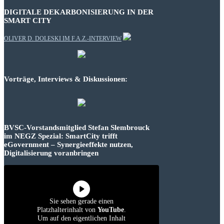
DIGITALE DEKARBONISIERUNG IN DER
SMART CITY
OLIVER D. DOLESKI IM F.A.Z.-INTERVIEW
Vorträge, Interviews & Diskussionen:
BVSC-Vorstandsmitglied Stefan Slembrouck
im NEGZ Spezial: SmartCity trifft
eGovernment – Synergieeffekte nutzen,
Digitalisierung voranbringen
Sie sehen gerade einen
Platzhalterinhalt von
YouTube
.
Um auf den eigentlichen Inhalt