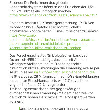
Science: Die Emissionen des globalen
Lebensmittelsystems könnten das Erreichen der 1,5°-
und 2°C-Klimaziele unmöglich machen
https://www.science.org/doi/10.1126/science.aba7357
Potsdam-Institut für Klimafolgenforschung (PIK): Von
Avocados bis zu Äpfeln: Lebensmittel lokaler
produzieren könnte helfen, Klima-Emissionen zu senken
https://www.pik-
potsdam.de/de/aktuelles/nachrichten/von-avocados-
bis-zu-aepfeln-lebensmittel-lokaler-produzieren-
koennte-helfen-klima-emissionen-zu-senken
Das Forschungsinstitut für biologischen Landbau
Österreich (FiBL) bestätigt, dass die mit Abstand
wichtigste Stellschraube im Ernährungssektor
hinsichtlich Klimaauswirkungen die Ernährungsweise per
se ist. In seiner
im Oktober 2021 erschienenen Studie
heißt es, „dass 28 % (omnivor, nach ÖGE-Empfehlungen
reduzierter Fleischkonsum) bzw. 47 % (ovo-lacto-
vegetarisch) und 70 % (vegan) der
Treibhausgasemissionen der gegenwärtigen
durchschnittlichen Ernährung (mit dem nach wie vor
deutlich zu hohen Fleischkonsum) eingespart werden
können“.
Alle Blog-Beiträge unter AKTUELLES sowie