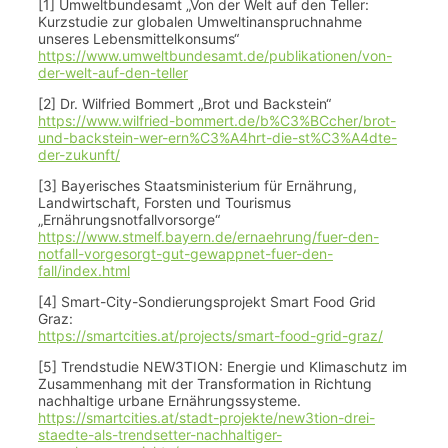
[1] Umweltbundesamt „Von der Welt auf den Teller:
Kurzstudie zur globalen Umweltinanspruchnahme
unseres Lebensmittelkonsums“
https://www.umweltbundesamt.de/publikationen/von-
der-welt-auf-den-teller
[2] Dr. Wilfried Bommert „Brot und Backstein“
https://www.wilfried-bommert.de/b%C3%BCcher/brot-
und-backstein-wer-ern%C3%A4hrt-die-st%C3%A4dte-
der-zukunft/
[3] Bayerisches Staatsministerium für Ernährung,
Landwirtschaft, Forsten und Tourismus
„Ernährungsnotfallvorsorge“
https://www.stmelf.bayern.de/ernaehrung/fuer-den-
notfall-vorgesorgt-gut-gewappnet-fuer-den-
fall/index.html
[4] Smart-City-Sondierungsprojekt Smart Food Grid
Graz:
https://smartcities.at/projects/smart-food-grid-graz/
[5] Trendstudie NEW3TION: Energie und Klimaschutz im
Zusammenhang mit der Transformation in Richtung
nachhaltige urbane Ernährungssysteme.
https://smartcities.at/stadt-projekte/new3tion-drei-
staedte-als-trendsetter-nachhaltiger-