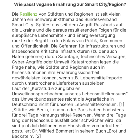
Wie passt vegane Ernährung zur Smart City/Region?
Die
Resilienz
von Städten und Regionen ist seit vielen
Jahren ein Schwerpunktthema des Bundesverband
Smart City. Spätestens seit dem Angriff Russlands auf
die Ukraine und die daraus resultierenden Folgen für die
europäische Lebensmittel- und Energieversorgung
rückte der Begriff in den Fokus von Politik, Kommunen
und Öffentlichkeit. Die Gefahren für Infrastrukturen und
insbesondere Kritische Infrastrukturen (zu der auch
Häfen gehören) durch Sabotage, technisches Versagen,
Cyber-Angriffe oder Umwelt-Katastrophen legen die
Frage nahe, wie Städte und Regionen auch in
Krisensituationen ihre Ernährungssicherheit
gewährleisten können, wenn z.B. Lebensmittelimporte
durch unterbrochene Lieferketten ausbleiben.
Laut der „Kurzstudie zur globalen
Umweltinanspruchnahme unseres Lebensmittelkonsums“
des Umweltbundesamtes reicht die Agrarfläche in
Deutschland nicht für unseren Lebensmittelkonsum. [1]
„Städte wie Berlin, London oder Paris haben höchstens
für drei Tage Nahrungsmittel-Reserven. Wenn drei Tage
lang der Nachschub ausfällt oder schwächer wird, da
sind plötzlich Millionen von Haushalten von betroffen.“
postuliert Dr. Wilfried Bommert in seinem Buch „Brot und
Backstein“. [2]