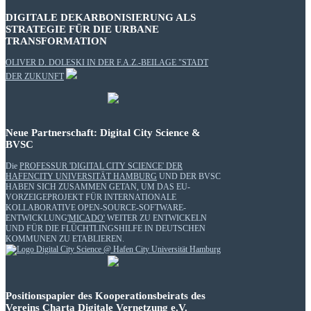
DIGITALE DEKARBONISIERUNG ALS
STRATEGIE FÜR DIE URBANE
TRANSFORMATION
OLIVER D. DOLESKI IN DER F.A.Z.-BEILAGE "STADT
DER ZUKUNFT
Neue Partnerschaft: Digital City Science &
BVSC
Die
PROFESSUR 'DIGITAL CITY SCIENCE' DER
HAFENCITY UNIVERSITÄT HAMBURG
UND DER BVSC
HABEN SICH ZUSAMMEN GETAN, UM DAS EU-
VORZEIGEPROJEKT FÜR INTERNATIONALE
KOLLABORATIVE OPEN-SOURCE-SOFTWARE-
ENTWICKLUNG
'MICADO'
WEITER ZU ENTWICKELN
UND FÜR DIE FLÜCHTLINGSHILFE IN DEUTSCHEN
KOMMUNEN ZU ETABLIEREN.
Positionspapier des Kooperationsbeirats des
Vereins Charta Digitale Vernetzung e.V.