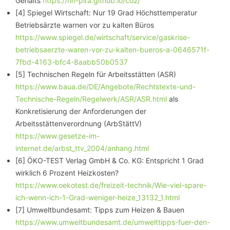
Gehalts
https://hri-pira.github.io/co2/
[4] Spiegel Wirtschaft: Nur 19 Grad Höchsttemperatur
Betriebsärzte warnen vor zu kalten Büros
https://www.spiegel.de/wirtschaft/service/gaskrise-
betriebsaerzte-waren-vor-zu-kalten-bueros-a-0646571f-
7fbd-4163-bfc4-8aabb50b0537
[5] Technischen Regeln für Arbeitsstätten (ASR)
https://www.baua.de/DE/Angebote/Rechtstexte-und-
Technische-Regeln/Regelwerk/ASR/ASR.html
als
Konkretisierung der Anforderungen der
Arbeitsstättenverordnung (ArbStättV)
https://www.gesetze-im-
internet.de/arbst_ttv_2004/anhang.html
[6] ÖKO-TEST Verlag GmbH & Co. KG: Entspricht 1 Grad
wirklich 6 Prozent Heizkosten?
https://www.oekotest.de/freizeit-technik/Wie-viel-spare-
ich-wenn-ich-1-Grad-weniger-heize_13132_1.html
[7] Umweltbundesamt: Tipps zum Heizen & Bauen
https://www.umweltbundesamt.de/umwelttipps-fuer-den-