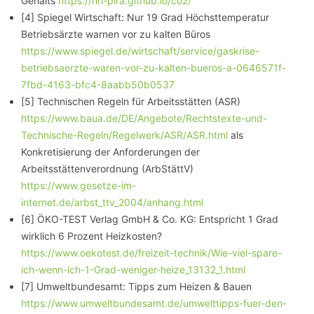
Gehalts
https://hri-pira.github.io/co2/
[4] Spiegel Wirtschaft: Nur 19 Grad Höchsttemperatur
Betriebsärzte warnen vor zu kalten Büros
https://www.spiegel.de/wirtschaft/service/gaskrise-
betriebsaerzte-waren-vor-zu-kalten-bueros-a-0646571f-
7fbd-4163-bfc4-8aabb50b0537
[5] Technischen Regeln für Arbeitsstätten (ASR)
https://www.baua.de/DE/Angebote/Rechtstexte-und-
Technische-Regeln/Regelwerk/ASR/ASR.html
als
Konkretisierung der Anforderungen der
Arbeitsstättenverordnung (ArbStättV)
https://www.gesetze-im-
internet.de/arbst_ttv_2004/anhang.html
[6] ÖKO-TEST Verlag GmbH & Co. KG: Entspricht 1 Grad
wirklich 6 Prozent Heizkosten?
https://www.oekotest.de/freizeit-technik/Wie-viel-spare-
ich-wenn-ich-1-Grad-weniger-heize_13132_1.html
[7] Umweltbundesamt: Tipps zum Heizen & Bauen
https://www.umweltbundesamt.de/umwelttipps-fuer-den-