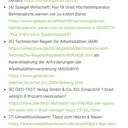
Gehalts
https://hri-pira.github.io/co2/
[4] Spiegel Wirtschaft: Nur 19 Grad Höchsttemperatur
Betriebsärzte warnen vor zu kalten Büros
https://www.spiegel.de/wirtschaft/service/gaskrise-
betriebsaerzte-waren-vor-zu-kalten-bueros-a-0646571f-
7fbd-4163-bfc4-8aabb50b0537
[5] Technischen Regeln für Arbeitsstätten (ASR)
https://www.baua.de/DE/Angebote/Rechtstexte-und-
Technische-Regeln/Regelwerk/ASR/ASR.html
als
Konkretisierung der Anforderungen der
Arbeitsstättenverordnung (ArbStättV)
https://www.gesetze-im-
internet.de/arbst_ttv_2004/anhang.html
[6] ÖKO-TEST Verlag GmbH & Co. KG: Entspricht 1 Grad
wirklich 6 Prozent Heizkosten?
https://www.oekotest.de/freizeit-technik/Wie-viel-spare-
ich-wenn-ich-1-Grad-weniger-heize_13132_1.html
[7] Umweltbundesamt: Tipps zum Heizen & Bauen
https://www.umweltbundesamt.de/umwelttipps-fuer-den-