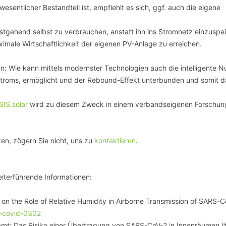
entlicher Bestandteil ist, empfiehlt es sich, ggf. auch die eigene
stgehend selbst zu verbrauchen, anstatt ihn ins Stromnetz einzuspe
male Wirtschaftlichkeit der eigenen PV-Anlage zu erreichen.
n: Wie kann mittels modernster Technologien auch die intelligente 
Stroms, ermöglicht und der Rebound-Effekt unterbunden und somit d
SIS.solar
wird zu diesem Zweck in einem verbandseigenen Forschun
ken, zögern Sie nicht, uns zu
kontaktieren
.
eiterführende Informationen:
 on the Role of Relative Humidity in Airborne Transmission of SARS-C
6-covid-0302
t: Das Risiko einer Übertragung von SARS-CoV-2 in Innenräumen lä