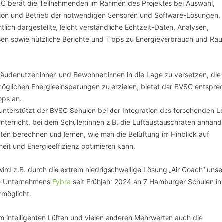
C berät die Teilnehmenden im Rahmen des Projektes bei Auswahl,
ation und Betrieb der notwendigen Sensoren und Software-Lösungen, 
tlich dargestellte, leicht verständliche Echtzeit-Daten, Analysen,
en sowie nützliche Berichte und Tipps zu Energieverbrauch und Ra
udenutzer:innen und Bewohner:innen in die Lage zu versetzen, die
öglichen Energieeinsparungen zu erzielen, bietet der BVSC entspr
ps an.
nterstützt der BVSC Schulen bei der Integration des forschenden L
Unterricht, bei dem Schüler:innen z.B. die Luftaustauschraten anhan
en berechnen und lernen, wie man die Belüftung im Hinblick auf
eit und Energieeffizienz optimieren kann.
wird z.B. durch die extrem niedrigschwellige Lösung „Air Coach“ unse
ed-Unternehmens
Fybra
seit Frühjahr 2024 an 7 Hamburger Schulen in
rmöglicht.
intelligenten Lüften und vielen anderen Mehrwerten auch die