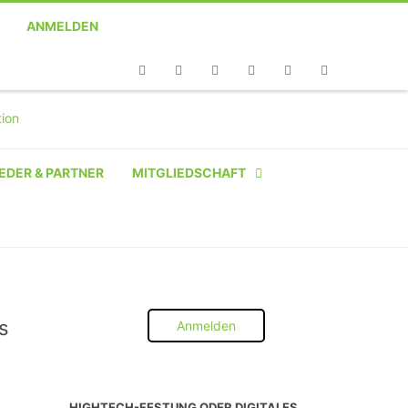
ANMELDEN
Telefon
Facebook
Twitter
Youtube
Instagram
Linkedin
RSS
EDER & PARTNER
MITGLIEDSCHAFT
NATÜRLICHE PERSON
NATÜRLICHE PERSON:
STUDENT SCHÜLER AZUBI
s
Anmelden
INSTITUTION
UNTERNEHMEN BIS 10 MA
HIGHTECH-FESTUNG ODER DIGITALES