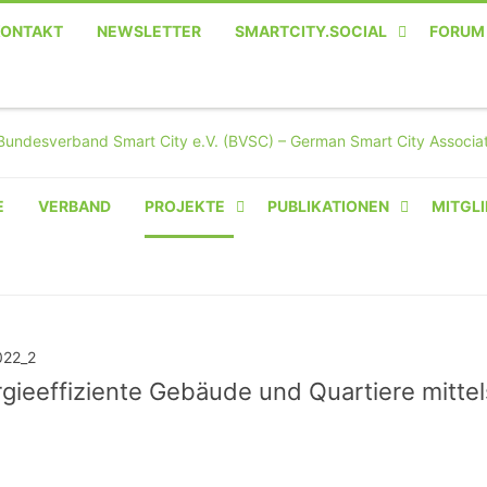
KONTAKT
NEWSLETTER
SMARTCITY.SOCIAL
FORUM
MASTODON – DIE SOZIALE
TWITTER-ALTERNATIVE
E
VERBAND
PROJEKTE
PUBLIKATIONEN
MITGLI
VON OLIVER D. DOLESKI
AMPERIUM® CAMPUS
BASIS.SOLAR
CLAIRYFI-INDOORS: SMART
gieeffiziente Gebäude und Quartiere mittel
BUILDINGS
HECINO / WAITWELL