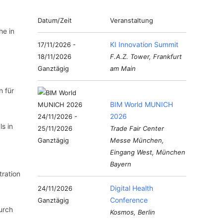
Datum/Zeit
Veranstaltung
he in
KI Innovation Summit
17/11/2026 -
18/11/2026
F.A.Z. Tower, Frankfurt
Ganztägig
am Main
n für
BIM World MUNICH
2026
24/11/2026 -
s in
25/11/2026
Trade Fair Center
Ganztägig
Messe München,
Eingang West, München
Bayern
tration
Digital Health
24/11/2026
Conference
Ganztägig
urch
Kosmos, Berlin