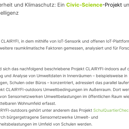
SCHULQUARTIERCHECK
erheit und Klimaschutz: Ein
Civic-Science
-Projekt
un
elligenz
SMART CHARITIES
SMART CITY TERMINOLOGIE
 CLAIRYFI, in dem mithilfe von IoT-Sensorik und offenen IoT-Plattfo
UPSCHOOLING
weitere raumklimatische Faktoren gemessen, analysiert und für Fors
 sich das nachfolgend beschriebene Projekt CLAIRYFI-indoors auf 
g und Analyse von Umweltdaten in Innenräumen – beispielsweise in
en, Schulen oder Büros – konzentriert, adressiert das parallel laufe
jekt CLAIRYFI-outdoors Umweltbedingungen im Außenraum. Dort we
e von Sensornetzwerken Umweltbelastungen im öffentlichen Raum wie
ttelbaren Wohnumfeld erfasst.
RYFI-outdoors gehört unter anderem das Projekt
SchulQuartierChec
ch bürgergetragene Sensornetzwerke Umwelt- und
eitsbelastungen im Umfeld von Schulen werden.