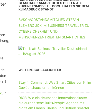
UNTERNEHMEN MIT 11-50 MA
GLASHAUS? SMART CITIES GELTEN ALS
ter
ZUKUNFTSMODELL – DOCH HALTEN SIE DEM
KLIMADRUCK STAND?
UNTERNEHMEN AB 51 MA
BVSC-VORSTANDSMITGLIED STEFAN
SLEMBROUCK IM BUSINESS TRAVELLER ZU
CYBERSICHERHEIT UND
rmen
MENSCHENZENTRIERTEN SMART CITIES
chung,
die
nde
WEITERE SCHLAGLICHTER
rden
 z.B.
Stay in Command: Was Smart Cities von KI im
Gewächshaus lernen können
k
, in
DICE: Wie ein deutsches Innovationscluster
die europäische Built4People-Agenda mit
digitalem Planen, Bauen und Betrieb smarter