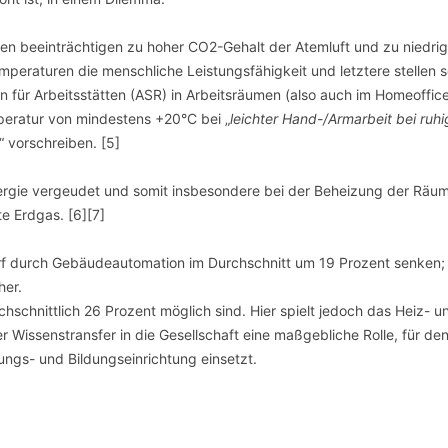
en beeinträchtigen zu hoher CO2-Gehalt der Atemluft und zu niedri
peraturen die menschliche Leistungsfähigkeit und letztere stellen 
n für Arbeitsstätten (ASR) in Arbeitsräumen (also auch im Homeoffice
peratur von mindestens +20°C bei „
leichter Hand-/Armarbeit bei ruh
“ vorschreiben. [5]
rgie vergeudet und somit insbesondere bei der Beheizung der Räum
e Erdgas. [6][7]
rf durch Gebäudeautomation im Durchschnitt um 19 Prozent senken; 
her.
schnittlich 26 Prozent möglich sind. Hier spielt jedoch das Heiz- u
Wissenstransfer in die Gesellschaft eine maßgebliche Rolle, für den
ngs- und Bildungseinrichtung einsetzt.