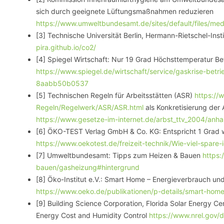
sich durch geeignete Lüftungsmaßnahmen reduzieren
https://www.umweltbundesamt.de/sites/default/files/me
[3] Technische Universität Berlin, Hermann-Rietschel-Ins
pira.github.io/co2/
[4] Spiegel Wirtschaft: Nur 19 Grad Höchsttemperatur Be
https://www.spiegel.de/wirtschaft/service/gaskrise-be
8aabb50b0537
[5] Technischen Regeln für Arbeitsstätten (ASR)
https://
Regeln/Regelwerk/ASR/ASR.html
als Konkretisierung der
https://www.gesetze-im-internet.de/arbst_ttv_2004/anha
[6] ÖKO-TEST Verlag GmbH & Co. KG: Entspricht 1 Grad w
https://www.oekotest.de/freizeit-technik/Wie-viel-spare
[7] Umweltbundesamt: Tipps zum Heizen & Bauen
https:
bauen/gasheizung#hintergrund
[8] Öko-Institut e.V.: Smart Home – Energieverbrauch und
https://www.oeko.de/publikationen/p-details/smart-home
[9] Building Science Corporation, Florida Solar Energy C
Energy Cost and Humidity Control
https://www.nrel.gov/