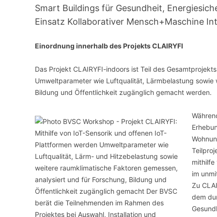
Smart Buildings für Gesundheit, Energiesich
Einsatz Kollaborativer Mensch+Maschine Int
VERANSTALTUNGSORTE
Einordnung innerhalb des Projekts CLAIRYFI
Das Projekt CLAIRYFI-indoors ist Teil des Gesamtprojekts
Umweltparameter wie Luftqualität, Lärmbelastung sowie 
Bildung und Öffentlichkeit zugänglich gemacht werden.
Während
Erhebun
Wohnung
Teilpro
mithilf
im unmi
Zu CLAI
dem dur
Gesundh