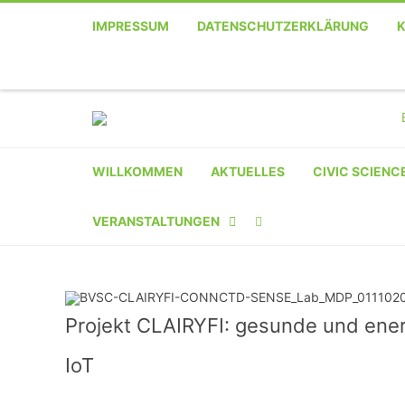
IMPRESSUM
DATENSCHUTZERKLÄRUNG
WILLKOMMEN
AKTUELLES
CIVIC SCIENC
VERANSTALTUNGEN
KALENDER
VERANSTALTER-
Projekt CLAIRYFI: gesunde und ener
REGISTRIERUNG
IoT
VERANSTALTUNG
EINREICHEN