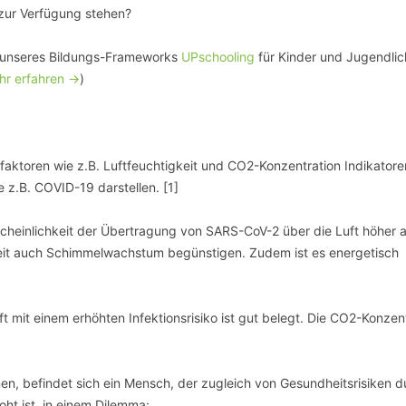
 zur Verfügung stehen?
 unseres Bildungs-Frameworks
UPschooling
für Kinder und Jugendlic
r erfahren ->
)
faktoren wie z.B. Luftfeuchtigkeit und CO2-Konzentration Indikatore
 z.B. COVID-19 darstellen. [1]
cheinlichkeit der Übertragung von SARS-CoV-2 über die Luft höher al
keit auch Schimmelwachstum begünstigen. Zudem ist es energetisch
t mit einem erhöhten Infektionsrisiko ist gut belegt. Die CO2-Konzen
n, befindet sich ein Mensch, der zugleich von Gesundheitsrisiken d
ht ist, in einem Dilemma: