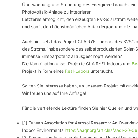
Überwachung und Steuerung des Energieverbrauchs ein wes
Photovoltaik-Anlage zu integrieren.
Letzteres ermöglicht, den erzeugten PV-Solarstrom weite
und somit den höchstmöglichen Autarkiegrad und die maxi
Auch hier setzt das Projekt CLAIRYFI-indoors des BVSC a
des Stroms, insbesondere des selbstproduzierten Solar-
immense Einsparpotenzial ausgeschöpft werden?
Die Kombination unser Projekte CLAIRYFI-indoors und
BA
Projekt in Form eines
Real-Labors
untersucht.
Sollten Sie Interesse haben, an unserem Projekt mitzuwir
Wir freuen uns auf Ihre Anfrage!
Für die vertiefende Lektüre finden Sie hier Quellen und w
[1] Taiwan Association for Aerosol Research: An Overview
Indoor Environments
https://aaqr.org/articles/aaqr-20-0
[2] Kommission Innenraumlufthygiene am Umweltbundesam