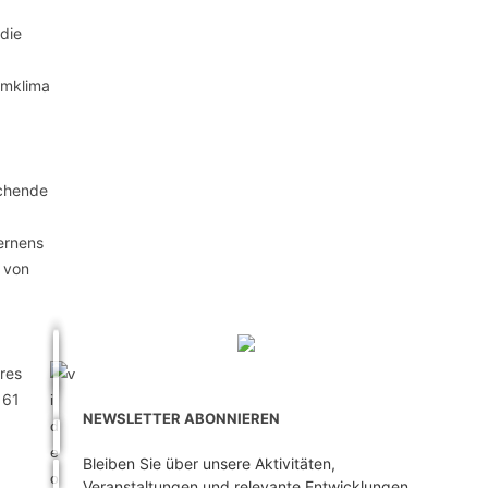
die
umklima
echende
ernens
d von
res
 61
NEWSLETTER ABONNIEREN
Bleiben Sie über unsere Aktivitäten,
Veranstaltungen und relevante Entwicklungen