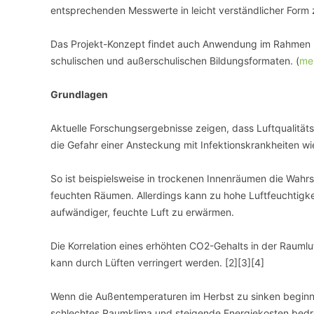
entsprechenden Messwerte in leicht verständlicher Form
Das Projekt-Konzept findet auch Anwendung im Rahmen
schulischen und außerschulischen Bildungsformaten. (
meh
Grundlagen
Aktuelle Forschungsergebnisse zeigen, dass Luftqualitäts
die Gefahr einer Ansteckung mit Infektionskrankheiten wie
So ist beispielsweise in trockenen Innenräumen die Wahrs
feuchten Räumen. Allerdings kann zu hohe Luftfeuchtig
aufwändiger, feuchte Luft zu erwärmen.
Die Korrelation eines erhöhten CO2-Gehalts in der Raumluf
kann durch Lüften verringert werden. [2][3][4]
Wenn die Außentemperaturen im Herbst zu sinken beginne
schlechtes Raumklima und steigende Energiekosten bedro