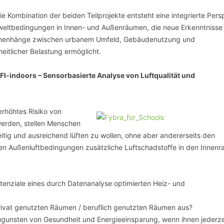
ie Kombination der beiden Teilprojekte entsteht eine integrierte Pers
eltbedingungen in Innen- und Außenräumen, die neue Erkenntnisse
enhänge zwischen urbanem Umfeld, Gebäudenutzung und
eitlicher Belastung ermöglicht.
I-indoors – Sensorbasierte Analyse von Luftqualität und
rhöhtes Risiko von
werden, stellen Menschen
itig und ausreichend lüften zu wollen, ohne aber andererseits den
en Außenluftbedingungen zusätzliche Luftschadstoffe in den Innen
enziale eines durch Datenanalyse optimierten Heiz- und
:
 privat genutzten Räumen / beruflich genutzten Räumen aus?
ugunsten von Gesundheit und Energieeinsparung, wenn ihnen jederze