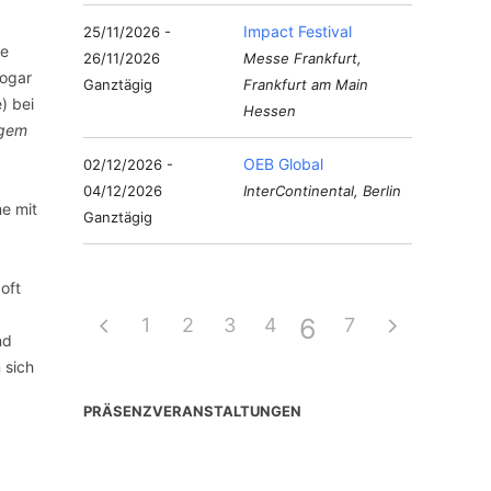
Impact Festival
25/11/2026 -
ge
26/11/2026
Messe Frankfurt,
sogar
Ganztägig
Frankfurt am Main
) bei
Hessen
igem
OEB Global
02/12/2026 -
04/12/2026
InterContinental, Berlin
e mit
Ganztägig
oft
6
1
2
3
4
5
7
nd
 sich
PRÄSENZVERANSTALTUNGEN