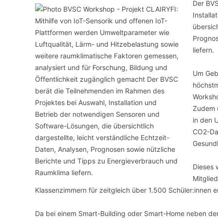
Der BVS
Install
übersich
Prognos
liefern.
Um Gebä
höchstm
Worksho
Zudem u
in den 
CO2-Dat
Gesundh
Dieses 
Mitgli
Klassenzimmern für zeitgleich über 1.500 Schüler:innen e
Da bei einem Smart-Building oder Smart-Home neben dem 