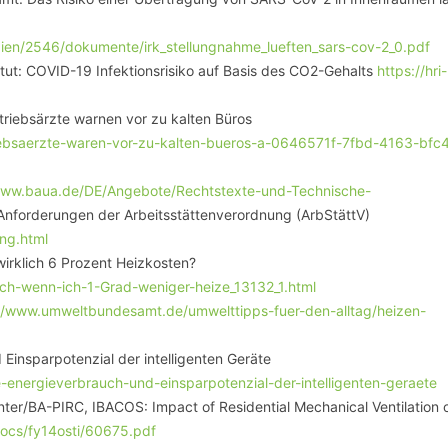
dien/2546/dokumente/irk_stellungnahme_lueften_sars-cov-2_0.pdf
titut: COVID-19 Infektionsrisiko auf Basis des CO2-Gehalts
https://hri-
triebsärzte warnen vor zu kalten Büros
triebsaerzte-waren-vor-zu-kalten-bueros-a-0646571f-7fbd-4163-bfc
www.baua.de/DE/Angebote/Rechtstexte-und-Technische-
 Anforderungen der Arbeitsstättenverordnung (ArbStättV)
ng.html
irklich 6 Prozent Heizkosten?
-ich-wenn-ich-1-Grad-weniger-heize_13132_1.html
//www.umweltbundesamt.de/umwelttipps-fuer-den-alltag/heizen-
 Einsparpotenzial der intelligenten Geräte
-energieverbrauch-und-einsparpotenzial-der-intelligenten-geraete
enter/BA-PIRC, IBACOS: Impact of Residential Mechanical Ventilation 
docs/fy14osti/60675.pdf