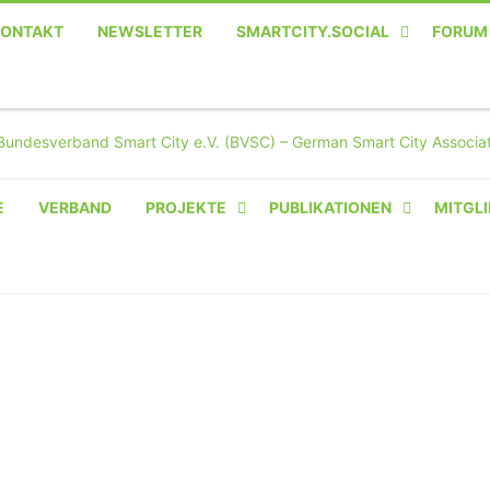
KONTAKT
NEWSLETTER
SMARTCITY.SOCIAL
FORUM
MASTODON – DIE SOZIALE
TWITTER-ALTERNATIVE
E
VERBAND
PROJEKTE
PUBLIKATIONEN
MITGLI
AMPERIUM® CAMPUS
VON OLIVER D. DOLESKI
BASIS.SOLAR
CLAIRYFI-INDOORS: SMART
BUILDINGS
HECINO / WAITWELL