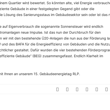
em Quartier wird bewertet. So könnten alte, viel Energie verbrauc
ziente Gebäude in einer festgelegten Gegend gibt oder die
ie Lösung des Sanierungsstaus im Gebäudesektor sein oder ist das n
ge auf Eigenverbrauch die sogenannte Sonnensteuer wird endlich
tromanlagen neue Impulse. Ist das nun der Durchbruch für den
n wir mit den bestehende Ü20-Anlagen die nun aus der Förderung l
W und des BAFA für die Energieeffizienz von Gebäuden und die Nutz
htlicher gestaltet. Dafür wurden die vier bestehenden Förderprog
 effiziente Gebäude“ (BEG) zusammengefasst. Endlich Klarheit im
mit Ihnen an unserem 15. Gebäudeenergietag RLP.