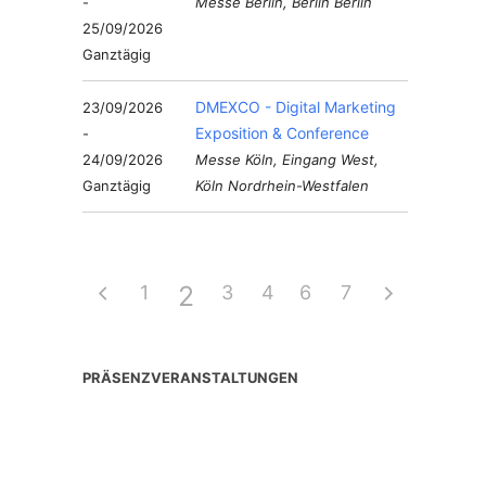
-
Messe Berlin, Berlin Berlin
25/09/2026
Ganztägig
DMEXCO - Digital Marketing
23/09/2026
Exposition & Conference
-
24/09/2026
Messe Köln, Eingang West,
Ganztägig
Köln Nordrhein-Westfalen
2
1
3
4
6
5
7
PRÄSENZVERANSTALTUNGEN