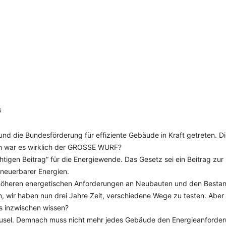
SCHULQUARTIERCHECK
SMART CHARITIES
SMART CITY TERMINOLOGIE
UPSCHOOLING
G
d die Bundesförderung für effiziente Gebäude in Kraft getreten. D
och war es wirklich der GROSSE WURF?
igen Beitrag“ für die Energiewende. Das Gesetz sei ein Beitrag zur
rneuerbarer Energien.
 höheren energetischen Anforderungen an Neubauten und den Bestan
 wir haben nun drei Jahre Zeit, verschiedene Wege zu testen. Aber
s inzwischen wissen?
lausel. Demnach muss nicht mehr jedes Gebäude den Energieanforde