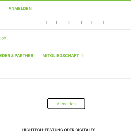
ANMELDEN
Telefon
Facebook
Twitter
Youtube
Instagram
Linkedin
RSS
EDER & PARTNER
MITGLIEDSCHAFT
NATÜRLICHE PERSON
NATÜRLICHE PERSON:
STUDENT SCHÜLER AZUBI
Anmelden
INSTITUTION
UNTERNEHMEN BIS 10 MA
HIGHTECH-FESTUNG ODER DIGITALES