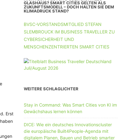
UNTERNEHMEN MIT 11-50 MA
GLASHAUS? SMART CITIES GELTEN ALS
ZUKUNFTSMODELL – DOCH HALTEN SIE DEM
KLIMADRUCK STAND?
UNTERNEHMEN AB 51 MA
BVSC-VORSTANDSMITGLIED STEFAN
SLEMBROUCK IM BUSINESS TRAVELLER ZU
CYBERSICHERHEIT UND
MENSCHENZENTRIERTEN SMART CITIES
ie
WEITERE SCHLAGLICHTER
Stay in Command: Was Smart Cities von KI im
Gewächshaus lernen können
d. Erst
 haben
DICE: Wie ein deutsches Innovationscluster
die europäische Built4People-Agenda mit
rungen
digitalem Planen, Bauen und Betrieb smarter