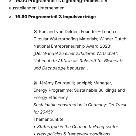
16:00 Programmteil 1: Lightning-Pitches
der
ausstellenden Unternehmen
16:50 Programmteil 2: Impulsvorträge
🎤 Roeland van Delden; Founder – Leadax;
Circular Waterproofing Materials; Winner Dutch
National Entrepreneurship Award 2023:
„
Der Wandel zu einer zirkulären Wirtschaft:
Unbenutzte Abfälle als Rohstoff für Bleiersatz
und Dachpappe benutzen.
„
🎤 Jérémy Bourgault; adelphi; Manager,
Energy Programme; Sustainable Buildings and
Energy Efficiency
Sustainable construction in Germany: On Track
for 2045
?”
Themenpunkte:
•
Status quo in the German building sector
•
New policies & framework conditions