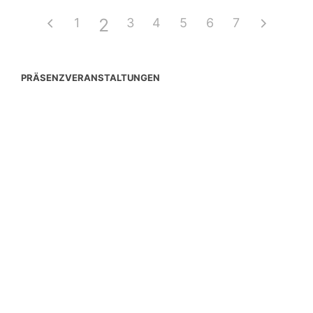
2
1
3
4
5
6
7
PRÄSENZVERANSTALTUNGEN