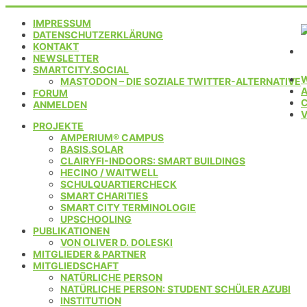
IMPRESSUM
DATENSCHUTZERKLÄRUNG
KONTAKT
NEWSLETTER
SMARTCITY.SOCIAL
MASTODON – DIE SOZIALE TWITTER-ALTERNATIVE
FORUM
C
ANMELDEN
PROJEKTE
AMPERIUM® CAMPUS
BASIS.SOLAR
CLAIRYFI-INDOORS: SMART BUILDINGS
HECINO / WAITWELL
SCHULQUARTIERCHECK
SMART CHARITIES
SMART CITY TERMINOLOGIE
UPSCHOOLING
PUBLIKATIONEN
VON OLIVER D. DOLESKI
MITGLIEDER & PARTNER
MITGLIEDSCHAFT
NATÜRLICHE PERSON
NATÜRLICHE PERSON: STUDENT SCHÜLER AZUBI
INSTITUTION