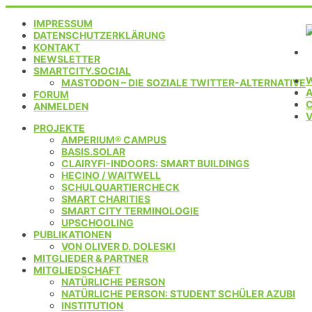
IMPRESSUM
DATENSCHUTZERKLÄRUNG
KONTAKT
NEWSLETTER
SMARTCITY.SOCIAL
MASTODON – DIE SOZIALE TWITTER-ALTERNATIVE
FORUM
C
ANMELDEN
PROJEKTE
AMPERIUM® CAMPUS
BASIS.SOLAR
CLAIRYFI-INDOORS: SMART BUILDINGS
HECINO / WAITWELL
SCHULQUARTIERCHECK
SMART CHARITIES
SMART CITY TERMINOLOGIE
UPSCHOOLING
PUBLIKATIONEN
VON OLIVER D. DOLESKI
MITGLIEDER & PARTNER
MITGLIEDSCHAFT
NATÜRLICHE PERSON
NATÜRLICHE PERSON: STUDENT SCHÜLER AZUBI
INSTITUTION