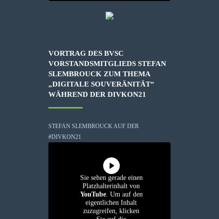
VORTRAG DES BVSC
VORSTANDSMITGLIEDS STEFAN
SLEMBROUCK ZUM THEMA
„DIGITALE SOUVERÄNITÄT“
WÄHREND DER DIVKON21
STEFAN SLEMBROUCK AUF DER
#DIVKON21
Sie sehen gerade einen
Platzhalterinhalt von
YouTube
. Um auf den
eigentlichen Inhalt
zuzugreifen, klicken