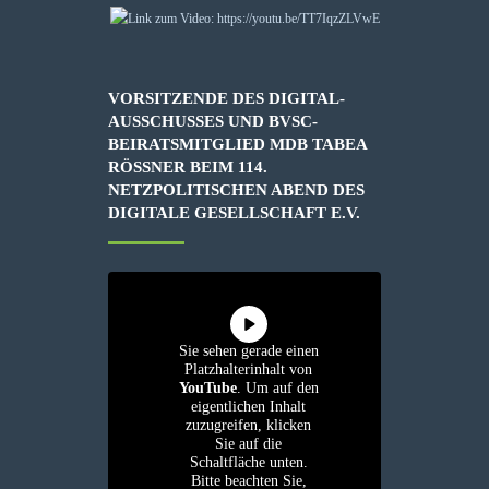
VORSITZENDE DES DIGITAL-
AUSSCHUSSES UND BVSC-
BEIRATSMITGLIED MDB TABEA
RÖSSNER BEIM 114. N
ETZPOLITISCHEN ABEND DES D
IGITALE GESELLSCHAFT E.V.
Sie sehen gerade einen
Platzhalterinhalt von
YouTube
. Um auf den
eigentlichen Inhalt
zuzugreifen, klicken
Sie auf die
Schaltfläche unten.
Bitte beachten Sie,