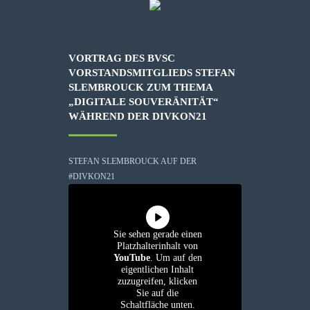
VORTRAG DES BVSC
VORSTANDSMITGLIEDS STEFAN
SLEMBROUCK ZUM THEMA
„DIGITALE SOUVERÄNITÄT“
WÄHREND DER DIVKON21
STEFAN SLEMBROUCK AUF DER
#DIVKON21
Sie sehen gerade einen
Platzhalterinhalt von
YouTube
. Um auf den
eigentlichen Inhalt
zuzugreifen, klicken
Sie auf die
Schaltfläche unten.