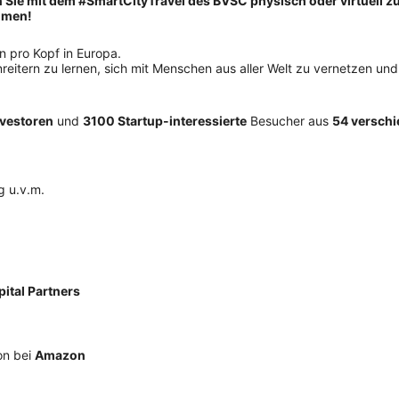
 Sie mit dem #SmartCityTravel des BVSC physisch oder virtuell z
mmen!
n pro Kopf in Europa.
nreitern zu lernen, sich mit Menschen aus aller Welt zu vernetzen und
nvestoren
und
3100 Startup-interessierte
Besucher aus
54 versch
g u.v.m.
ital Partners
on bei
Amazon