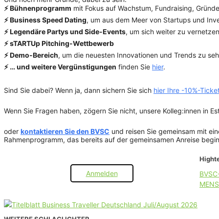
⚡ Bühnenprogramm
mit Fokus auf Wachstum, Fundraising, Gründ
⚡ Business Speed Dating
, um aus dem Meer von Startups und Inv
⚡ Legendäre Partys und Side-Events
, um sich weiter zu vernetze
⚡ sTARTUp Pitching-Wettbewerb
⚡ Demo-Bereich
, um die neuesten Innovationen und Trends zu se
⚡ … und weitere Vergünstigungen
finden Sie
hier
.
Sind Sie dabei? Wenn ja, dann sichern Sie sich
hier Ihre -10%-Ticke
Wenn Sie Fragen haben, zögern Sie nicht, unsere Kolleg:innen in Es
oder
kontaktieren Sie den BVSC
und reisen Sie gemeinsam mit ein
Rahmenprogramm, das bereits auf der gemeinsamen Anreise begin
Highte
Anmelden
BVSC
MENS