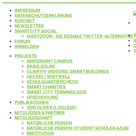
IMPRESSUM
DATENSCHUTZERKLÄRUNG
KONTAKT
NEWSLETTER
SMARTCITY.SOCIAL
MASTODON – DIE SOZIALE TWITTER-ALTERNATIVE
FORUM
C
ANMELDEN
PROJEKTE
AMPERIUM® CAMPUS
BASIS.SOLAR
CLAIRYFI-INDOORS: SMART BUILDINGS
HECINO / WAITWELL
SCHULQUARTIERCHECK
SMART CHARITIES
SMART CITY TERMINOLOGIE
UPSCHOOLING
PUBLIKATIONEN
VON OLIVER D. DOLESKI
MITGLIEDER & PARTNER
MITGLIEDSCHAFT
NATÜRLICHE PERSON
NATÜRLICHE PERSON: STUDENT SCHÜLER AZUBI
INSTITUTION