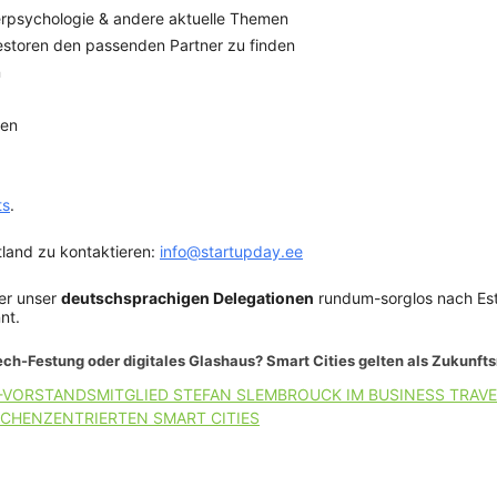
erpsychologie & andere aktuelle Themen
estoren den passenden Partner zu finden
n
hen
ts
.
tland zu kontaktieren:
info@startupday.ee
er unser
deutschsprachigen Delegationen
rundum-sorglos nach Est
nt.
ch-Festung oder digitales Glashaus? Smart Cities gelten als Zukunft
-VORSTANDSMITGLIED STEFAN SLEMBROUCK IM BUSINESS TRAVE
CHENZENTRIERTEN SMART CITIES