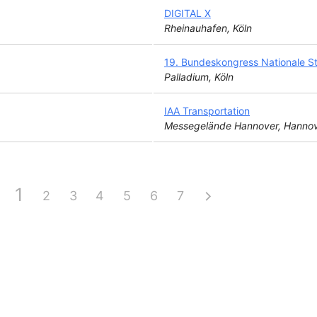
DIGITAL X
Rheinauhafen, Köln
19. Bundeskongress Nationale St
Palladium, Köln
IAA Transportation
Messegelände Hannover, Hannov
1
2
3
4
5
6
7