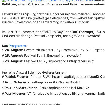
Reisen
Baltikum, einem Ort, an dem Business und Feiern zusammenko
Estland ist das Sprungbrett für Einhörner mit den meisten Einhörner
Das Festival ist eine großartige Gelegenheit, von weltweiten Spitze
Kunden, Investoren oder Karrieremöglichkeiten zu finden.
Im Jahr 2021 brachte der sTARTUp Day über
300 Startups
,
160 I
Und das diesjährige Festival verspricht, noch größer zu werden!
Das
Programm
:
⚡ 24. August:
Events mit Investor Day, Executive Day, VIP-Empfan
⚡ 25. August:
Festival Tag 1 „Embracing Innovation“
⚡ 26. August:
Festival Tag 2 „Empowering Entrepreneurship“
Hier eine Auswahl der Top-Referent:innen:
⚡ Patrick Flesner
, Partner & Wachstumskapitalgeber bei
LeadX Cap
⚡ Artur Schaback
, Mitbegründer & COO bei
Paxful
⚡ Pauliina Martikainen
, Risikokapitalgeberin bei
Maki.vc
⚡ Paul Misener
, VP für globale Innovationspolitik und Kommunikati
Und noch mehr Gründe, dabei zu sein: