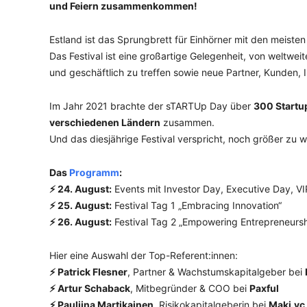
und Feiern zusammenkommen!
Estland ist das Sprungbrett für Einhörner mit den meisten
Das Festival ist eine großartige Gelegenheit, von weltwei
und geschäftlich zu treffen sowie neue Partner, Kunden, 
Im Jahr 2021 brachte der sTARTUp Day über
300 Startu
verschiedenen Ländern
zusammen.
Und das diesjährige Festival verspricht, noch größer zu 
Das
Programm
:
⚡ 24. August:
Events mit Investor Day, Executive Day, V
⚡ 25. August:
Festival Tag 1 „Embracing Innovation“
⚡ 26. August:
Festival Tag 2 „Empowering Entrepreneursh
Hier eine Auswahl der Top-Referent:innen:
⚡ Patrick Flesner
, Partner & Wachstumskapitalgeber bei
⚡ Artur Schaback
, Mitbegründer & COO bei
Paxful
⚡ Pauliina Martikainen
, Risikokapitalgeberin bei
Maki.vc