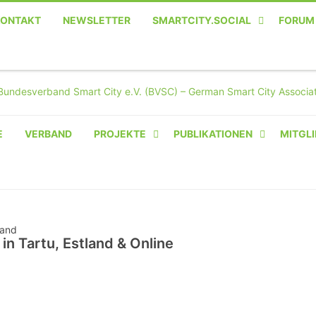
KONTAKT
NEWSLETTER
SMARTCITY.SOCIAL
FORUM
MASTODON – DIE SOZIALE
TWITTER-ALTERNATIVE
E
VERBAND
PROJEKTE
PUBLIKATIONEN
MITGLI
AMPERIUM® CAMPUS
VON OLIVER D. DOLESKI
BASIS.SOLAR
CLAIRYFI-INDOORS: SMART
 Tartu, Estland & Online
BUILDINGS
HECINO / WAITWELL