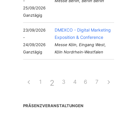
-
Messe Berlin, Berlin Berlin
25/09/2026
Ganztägig
DMEXCO - Digital Marketing
23/09/2026
Exposition & Conference
-
24/09/2026
Messe Köln, Eingang West,
Ganztägig
Köln Nordrhein-Westfalen
2
1
3
4
6
5
7
PRÄSENZVERANSTALTUNGEN