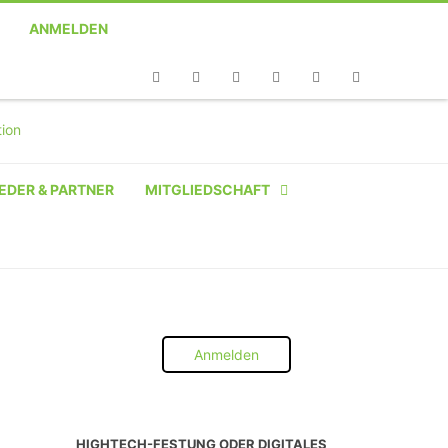
ANMELDEN
Telefon
Facebook
Twitter
Youtube
Instagram
Linkedin
RSS
EDER & PARTNER
MITGLIEDSCHAFT
NATÜRLICHE PERSON
NATÜRLICHE PERSON:
STUDENT SCHÜLER AZUBI
Anmelden
INSTITUTION
UNTERNEHMEN BIS 10 MA
HIGHTECH-FESTUNG ODER DIGITALES