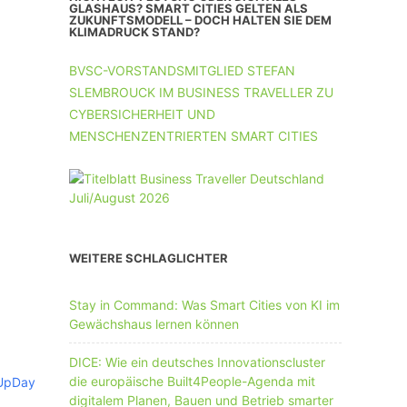
UNTERNEHMEN MIT 11-50 MA
GLASHAUS? SMART CITIES GELTEN ALS
ZUKUNFTSMODELL – DOCH HALTEN SIE DEM
KLIMADRUCK STAND?
UNTERNEHMEN AB 51 MA
BVSC-VORSTANDSMITGLIED STEFAN
SLEMBROUCK IM BUSINESS TRAVELLER ZU
CYBERSICHERHEIT UND
MENSCHENZENTRIERTEN SMART CITIES
WEITERE SCHLAGLICHTER
Stay in Command: Was Smart Cities von KI im
Gewächshaus lernen können
DICE: Wie ein deutsches Innovationscluster
die europäische Built4People-Agenda mit
digitalem Planen, Bauen und Betrieb smarter