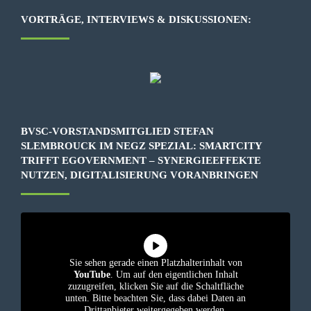
VORTRÄGE, INTERVIEWS & DISKUSSIONEN:
BVSC-VORSTANDSMITGLIED STEFAN
SLEMBROUCK IM NEGZ SPEZIAL: SMARTCITY
TRIFFT EGOVERNMENT – SYNERGIEEFFEKTE
NUTZEN, DIGITALISIERUNG VORANBRINGEN
Sie sehen gerade einen Platzhalterinhalt von
YouTube
. Um auf den eigentlichen Inhalt
zuzugreifen, klicken Sie auf die Schaltfläche
unten. Bitte beachten Sie, dass dabei Daten an
Drittanbieter weitergegeben werden.