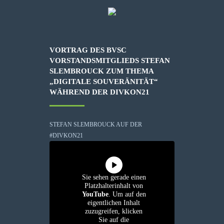
VORTRAG DES BVSC
VORSTANDSMITGLIEDS STEFAN
SLEMBROUCK ZUM THEMA
„DIGITALE SOUVERÄNITÄT“
WÄHREND DER DIVKON21
STEFAN SLEMBROUCK AUF DER
#DIVKON21
Sie sehen gerade einen
Platzhalterinhalt von
YouTube
. Um auf den
eigentlichen Inhalt
zuzugreifen, klicken
Sie auf die