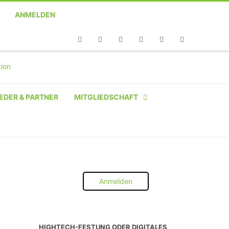
ANMELDEN
Telefon
Facebook
Twitter
Youtube
Instagram
Linkedin
RSS
EDER & PARTNER
MITGLIEDSCHAFT
NATÜRLICHE PERSON
NATÜRLICHE PERSON:
STUDENT SCHÜLER AZUBI
Anmelden
INSTITUTION
UNTERNEHMEN BIS 10 MA
HIGHTECH-FESTUNG ODER DIGITALES