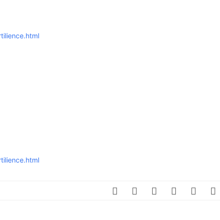
SCHULQUARTIERCHECK
SMART CHARITIES
ilience.html
SMART CITY TERMINOLOGIE
UPSCHOOLING
ilience.html