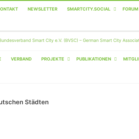
KONTAKT
NEWSLETTER
SMARTCITY.SOCIAL
FORUM
MASTODON – DIE SOZIALE
TWITTER-ALTERNATIVE
E
VERBAND
PROJEKTE
PUBLIKATIONEN
MITGLI
AMPERIUM® CAMPUS
VON OLIVER D. DOLESKI
BASIS.SOLAR
utschen Städten
CLAIRYFI-INDOORS: SMART
BUILDINGS
HECINO / WAITWELL