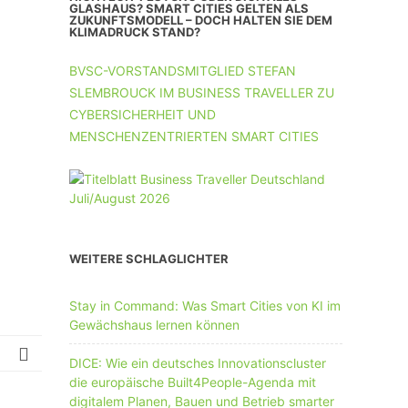
UNTERNEHMEN MIT 11-50 MA
GLASHAUS? SMART CITIES GELTEN ALS
ZUKUNFTSMODELL – DOCH HALTEN SIE DEM
KLIMADRUCK STAND?
UNTERNEHMEN AB 51 MA
BVSC-VORSTANDSMITGLIED STEFAN
SLEMBROUCK IM BUSINESS TRAVELLER ZU
CYBERSICHERHEIT UND
MENSCHENZENTRIERTEN SMART CITIES
WEITERE SCHLAGLICHTER
Stay in Command: Was Smart Cities von KI im
Gewächshaus lernen können
DICE: Wie ein deutsches Innovationscluster
die europäische Built4People-Agenda mit
digitalem Planen, Bauen und Betrieb smarter