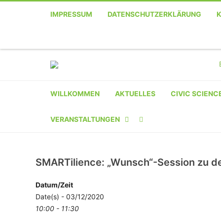
IMPRESSUM
DATENSCHUTZERKLÄRUNG
WILLKOMMEN
AKTUELLES
CIVIC SCIENC
VERANSTALTUNGEN
KALENDER
SMARTilience: „Wunsch“-Session zu d
VERANSTALTER-
REGISTRIERUNG
Datum/Zeit
Date(s) - 03/12/2020
VERANSTALTUNG
10:00 - 11:30
EINREICHEN