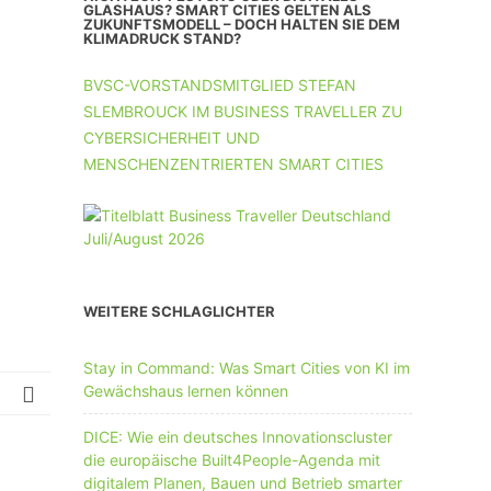
UNTERNEHMEN MIT 11-50 MA
GLASHAUS? SMART CITIES GELTEN ALS
ZUKUNFTSMODELL – DOCH HALTEN SIE DEM
KLIMADRUCK STAND?
UNTERNEHMEN AB 51 MA
BVSC-VORSTANDSMITGLIED STEFAN
SLEMBROUCK IM BUSINESS TRAVELLER ZU
CYBERSICHERHEIT UND
MENSCHENZENTRIERTEN SMART CITIES
WEITERE SCHLAGLICHTER
Stay in Command: Was Smart Cities von KI im
Gewächshaus lernen können
DICE: Wie ein deutsches Innovationscluster
die europäische Built4People-Agenda mit
digitalem Planen, Bauen und Betrieb smarter