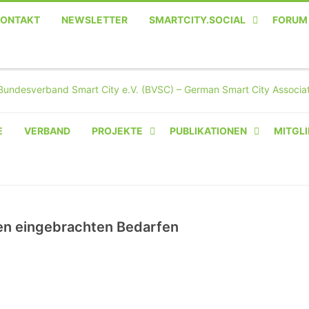
KONTAKT
NEWSLETTER
SMARTCITY.SOCIAL
FORUM
MASTODON – DIE SOZIALE
TWITTER-ALTERNATIVE
E
VERBAND
PROJEKTE
PUBLIKATIONEN
MITGLI
AMPERIUM® CAMPUS
VON OLIVER D. DOLESKI
BASIS.SOLAR
en eingebrachten Bedarfen
CLAIRYFI-INDOORS: SMART
BUILDINGS
HECINO / WAITWELL