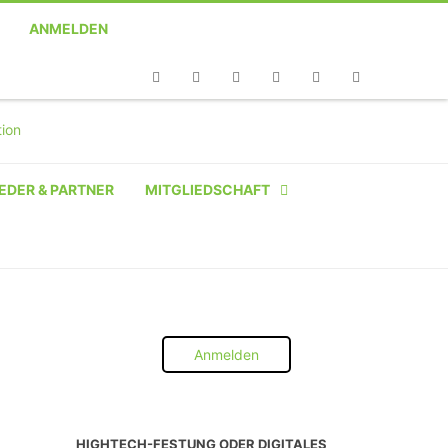
ANMELDEN
Telefon
Facebook
Twitter
Youtube
Instagram
Linkedin
RSS
EDER & PARTNER
MITGLIEDSCHAFT
NATÜRLICHE PERSON
NATÜRLICHE PERSON:
STUDENT SCHÜLER AZUBI
Anmelden
INSTITUTION
UNTERNEHMEN BIS 10 MA
HIGHTECH-FESTUNG ODER DIGITALES