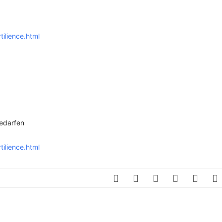
SCHULQUARTIERCHECK
SMART CHARITIES
ilience.html
SMART CITY TERMINOLOGIE
UPSCHOOLING
edarfen
ilience.html