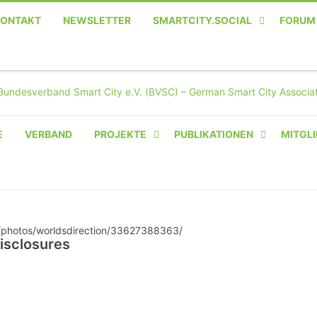
KONTAKT
NEWSLETTER
SMARTCITY.SOCIAL
FORUM
MASTODON – DIE SOZIALE
TWITTER-ALTERNATIVE
E
VERBAND
PROJEKTE
PUBLIKATIONEN
MITGLI
AMPERIUM® CAMPUS
VON OLIVER D. DOLESKI
BASIS.SOLAR
CLAIRYFI-INDOORS: SMART
isclosures
BUILDINGS
HECINO / WAITWELL