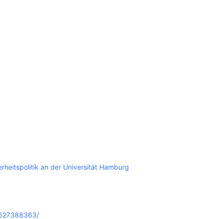
SCHULQUARTIERCHECK
SMART CHARITIES
SMART CITY TERMINOLOGIE
UPSCHOOLING
erheitspolitik an der Universität Hamburg
33627388363/