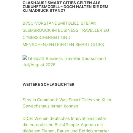
UNTERNEHMEN MIT 11-50 MA
GLASHAUS? SMART CITIES GELTEN ALS
ZUKUNFTSMODELL – DOCH HALTEN SIE DEM
KLIMADRUCK STAND?
UNTERNEHMEN AB 51 MA
BVSC-VORSTANDSMITGLIED STEFAN
SLEMBROUCK IM BUSINESS TRAVELLER ZU
CYBERSICHERHEIT UND
MENSCHENZENTRIERTEN SMART CITIES
WEITERE SCHLAGLICHTER
Stay in Command: Was Smart Cities von KI im
Gewächshaus lernen können
DICE: Wie ein deutsches Innovationscluster
die europäische Built4People-Agenda mit
digitalem Planen, Bauen und Betrieb smarter