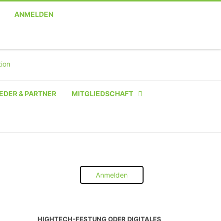
ANMELDEN
EDER & PARTNER
MITGLIEDSCHAFT
NATÜRLICHE PERSON
NATÜRLICHE PERSON:
STUDENT SCHÜLER AZUBI
Anmelden
INSTITUTION
UNTERNEHMEN BIS 10 MA
HIGHTECH-FESTUNG ODER DIGITALES