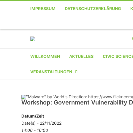
IMPRESSUM
DATENSCHUTZERKLÄRUNG
Telefon
Facebook
Twitter
Youtube
Instagram
Linkedin
RSS
WILLKOMMEN
AKTUELLES
CIVIC SCIENC
VERANSTALTUNGEN
KALENDER
VERANSTALTER-
Workshop: Government Vulnerability D
REGISTRIERUNG
Datum/Zeit
Date(s) - 22/11/2022
VERANSTALTUNG
14:00 - 16:00
EINREICHEN