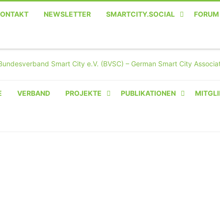
KONTAKT
NEWSLETTER
SMARTCITY.SOCIAL
FORUM
MASTODON – DIE SOZIALE
TWITTER-ALTERNATIVE
E
VERBAND
PROJEKTE
PUBLIKATIONEN
MITGLI
AMPERIUM® CAMPUS
VON OLIVER D. DOLESKI
BASIS.SOLAR
CLAIRYFI-INDOORS: SMART
BUILDINGS
HECINO / WAITWELL