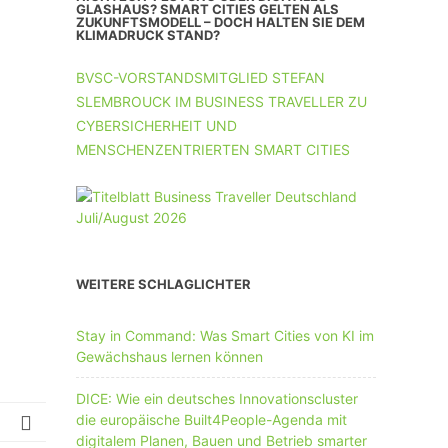
UNTERNEHMEN MIT 11-50 MA
GLASHAUS? SMART CITIES GELTEN ALS
ZUKUNFTSMODELL – DOCH HALTEN SIE DEM
KLIMADRUCK STAND?
UNTERNEHMEN AB 51 MA
BVSC-VORSTANDSMITGLIED STEFAN
SLEMBROUCK IM BUSINESS TRAVELLER ZU
CYBERSICHERHEIT UND
MENSCHENZENTRIERTEN SMART CITIES
WEITERE SCHLAGLICHTER
Stay in Command: Was Smart Cities von KI im
Gewächshaus lernen können
DICE: Wie ein deutsches Innovationscluster
die europäische Built4People-Agenda mit
digitalem Planen, Bauen und Betrieb smarter