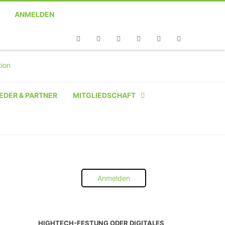
ANMELDEN
Telefon
Facebook
Twitter
Youtube
Instagram
Linkedin
RSS
EDER & PARTNER
MITGLIEDSCHAFT
NATÜRLICHE PERSON
NATÜRLICHE PERSON:
STUDENT SCHÜLER AZUBI
Anmelden
INSTITUTION
UNTERNEHMEN BIS 10 MA
HIGHTECH-FESTUNG ODER DIGITALES