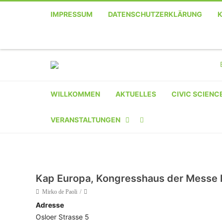
IMPRESSUM
DATENSCHUTZERKLÄRUNG
WILLKOMMEN
AKTUELLES
CIVIC SCIENC
VERANSTALTUNGEN
KALENDER
VERANSTALTER-
Kap Europa, Kongresshaus der Messe 
REGISTRIERUNG
Mirko de Paoli
Adresse
VERANSTALTUNG
Osloer Strasse 5
EINREICHEN