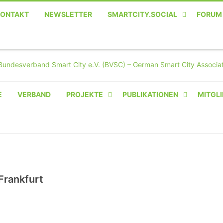
KONTAKT
NEWSLETTER
SMARTCITY.SOCIAL
FORUM
MASTODON – DIE SOZIALE
TWITTER-ALTERNATIVE
E
VERBAND
PROJEKTE
PUBLIKATIONEN
MITGLI
AMPERIUM® CAMPUS
VON OLIVER D. DOLESKI
BASIS.SOLAR
CLAIRYFI-INDOORS: SMART
Frankfurt
BUILDINGS
HECINO / WAITWELL