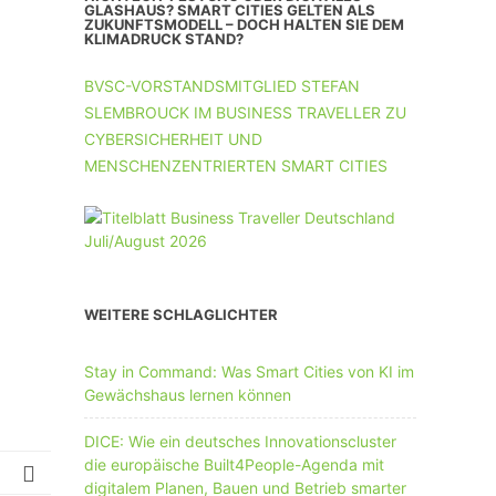
UNTERNEHMEN MIT 11-50 MA
GLASHAUS? SMART CITIES GELTEN ALS
ZUKUNFTSMODELL – DOCH HALTEN SIE DEM
KLIMADRUCK STAND?
UNTERNEHMEN AB 51 MA
BVSC-VORSTANDSMITGLIED STEFAN
SLEMBROUCK IM BUSINESS TRAVELLER ZU
CYBERSICHERHEIT UND
MENSCHENZENTRIERTEN SMART CITIES
WEITERE SCHLAGLICHTER
Stay in Command: Was Smart Cities von KI im
Gewächshaus lernen können
DICE: Wie ein deutsches Innovationscluster
die europäische Built4People-Agenda mit
digitalem Planen, Bauen und Betrieb smarter