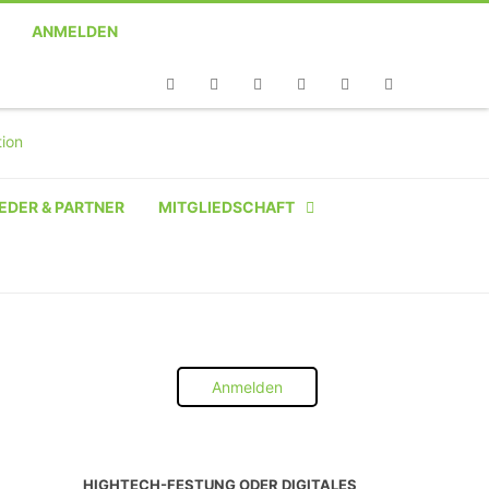
ANMELDEN
Telefon
Facebook
Twitter
Youtube
Instagram
Linkedin
RSS
EDER & PARTNER
MITGLIEDSCHAFT
NATÜRLICHE PERSON
NATÜRLICHE PERSON:
STUDENT SCHÜLER AZUBI
Anmelden
INSTITUTION
UNTERNEHMEN BIS 10 MA
HIGHTECH-FESTUNG ODER DIGITALES