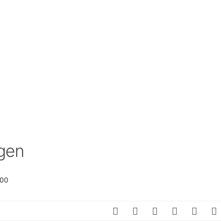
SCHULQUARTIERCHECK
SMART CHARITIES
SMART CITY TERMINOLOGIE
UPSCHOOLING
gen
:00