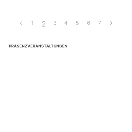
2
1
3
4
5
6
7
PRÄSENZVERANSTALTUNGEN