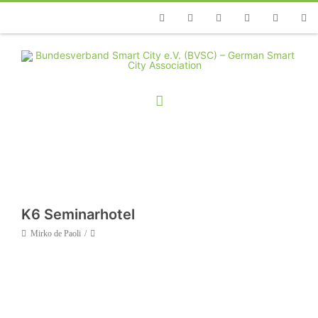
Telefon
Facebook
Twitter
Youtube
Instagram
Linkedin
RSS
K6 Seminarhotel
Mirko de Paoli