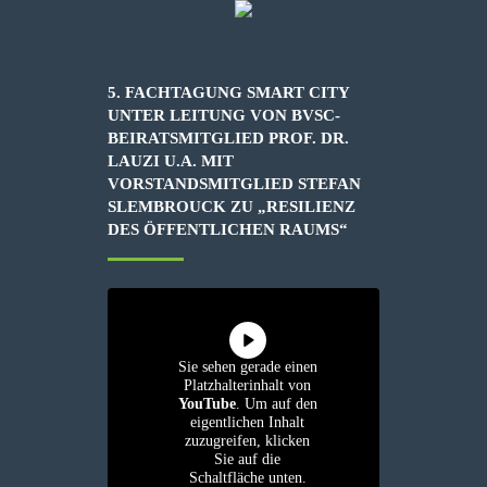
5. FACHTAGUNG SMART CITY
UNTER LEITUNG VON BVSC-
BEIRATSMITGLIED PROF. DR.
LAUZI U.A. MIT
VORSTANDSMITGLIED STEFAN
SLEMBROUCK ZU „RESILIENZ
DES ÖFFENTLICHEN RAUMS“
Sie sehen gerade einen
Platzhalterinhalt von
YouTube
. Um auf den
eigentlichen Inhalt
zuzugreifen, klicken
Sie auf die
Schaltfläche unten.