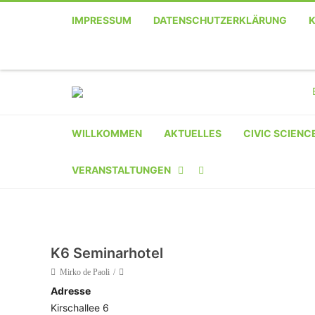
IMPRESSUM
DATENSCHUTZERKLÄRUNG
WILLKOMMEN
AKTUELLES
CIVIC SCIENC
VERANSTALTUNGEN
KALENDER
VERANSTALTER-
K6 Seminarhotel
REGISTRIERUNG
Mirko de Paoli
Adresse
VERANSTALTUNG
Kirschallee 6
EINREICHEN