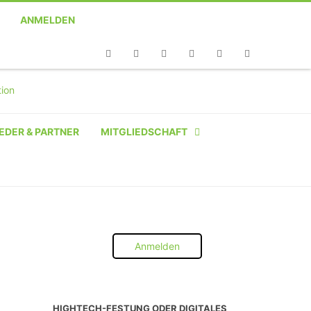
ANMELDEN
Telefon
Facebook
Twitter
Youtube
Instagram
Linkedin
RSS
EDER & PARTNER
MITGLIEDSCHAFT
NATÜRLICHE PERSON
NATÜRLICHE PERSON:
STUDENT SCHÜLER AZUBI
Anmelden
INSTITUTION
UNTERNEHMEN BIS 10 MA
HIGHTECH-FESTUNG ODER DIGITALES