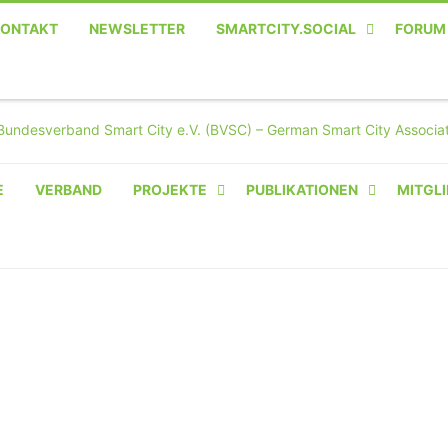
KONTAKT
NEWSLETTER
SMARTCITY.SOCIAL
FORUM
MASTODON – DIE SOZIALE
TWITTER-ALTERNATIVE
E
VERBAND
PROJEKTE
PUBLIKATIONEN
MITGLI
AMPERIUM® CAMPUS
VON OLIVER D. DOLESKI
BASIS.SOLAR
CLAIRYFI-INDOORS: SMART
BUILDINGS
HECINO / WAITWELL