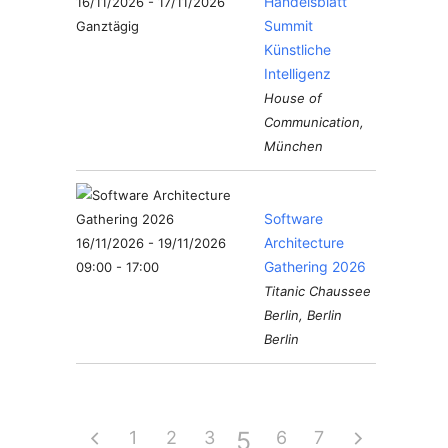
Handelsblatt
16/11/2026 - 17/11/2026
Summit
Ganztägig
Künstliche
Intelligenz
House of
Communication,
München
Software
Architecture
16/11/2026 - 19/11/2026
Gathering 2026
09:00 - 17:00
Titanic Chaussee
Berlin, Berlin
Berlin
5
1
2
3
4
6
7