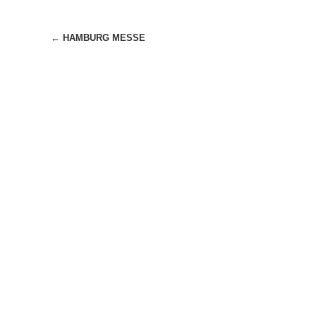
Beitragsnavigation
←
HAMBURG MESSE