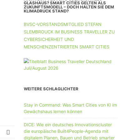
UNTERNEHMEN MIT 11-50 MA
GLASHAUS? SMART CITIES GELTEN ALS
ZUKUNFTSMODELL – DOCH HALTEN SIE DEM
KLIMADRUCK STAND?
UNTERNEHMEN AB 51 MA
BVSC-VORSTANDSMITGLIED STEFAN
SLEMBROUCK IM BUSINESS TRAVELLER ZU
CYBERSICHERHEIT UND
MENSCHENZENTRIERTEN SMART CITIES
WEITERE SCHLAGLICHTER
Stay in Command: Was Smart Cities von KI im
Gewächshaus lernen können
DICE: Wie ein deutsches Innovationscluster
die europäische Built4People-Agenda mit
digitalem Planen, Bauen und Betrieb smarter