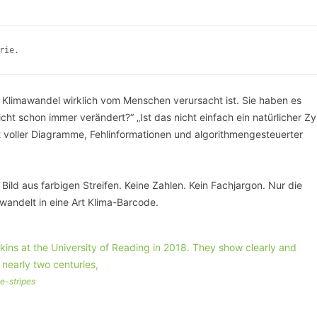
SCHULQUARTIERCHECK
SMART CHARITIES
rie.
SMART CITY TERMINOLOGIE
 Klimawandel wirklich vom Menschen verursacht ist. Sie haben es
UPSCHOOLING
cht schon immer verändert?“ „Ist das nicht einfach ein natürlicher Zy
Welt voller Diagramme, Fehlinformationen und algorithmengesteuerter
ild aus farbigen Streifen. Keine Zahlen. Kein Fachjargon. Nur die
andelt in eine Art Klima-Barcode.
e-stripes