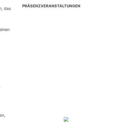
PRÄSENZVERANSTALTUNGEN
h, das
 einen
e
en,