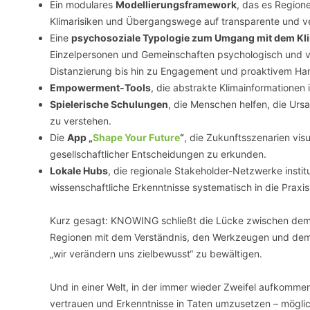
Ein modulares
Modellierungsframework
, das es Region
Klimarisiken und Übergangswege auf transparente und v
Eine
psychosoziale Typologie zum Umgang mit dem K
Einzelpersonen und Gemeinschaften psychologisch und v
Distanzierung bis hin zu Engagement und proaktivem Ha
Empowerment-Tools
, die abstrakte Klimainformationen
Spielerische Schulungen
, die Menschen helfen, die Urs
zu verstehen.
Die
App „
Shape Your Future
“
, die Zukunftsszenarien vis
gesellschaftlicher Entscheidungen zu erkunden.
Lokale Hubs
, die regionale Stakeholder-Netzwerke inst
wissenschaftliche Erkenntnisse systematisch in die Praxi
Kurz gesagt: KNOWING schließt die Lücke zwischen dem, 
Regionen mit dem Verständnis, den Werkzeugen und dem 
„wir verändern uns zielbewusst“ zu bewältigen.
Und in einer Welt, in der immer wieder Zweifel aufkommen
vertrauen und Erkenntnisse in Taten umzusetzen – möglic