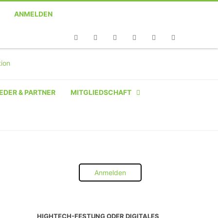
ANMELDEN
Telefon
Facebook
Twitter
Youtube
Instagram
Linkedin
RSS
EDER & PARTNER
MITGLIEDSCHAFT
NATÜRLICHE PERSON
NATÜRLICHE PERSON:
STUDENT SCHÜLER AZUBI
Anmelden
INSTITUTION
UNTERNEHMEN BIS 10 MA
HIGHTECH-FESTUNG ODER DIGITALES