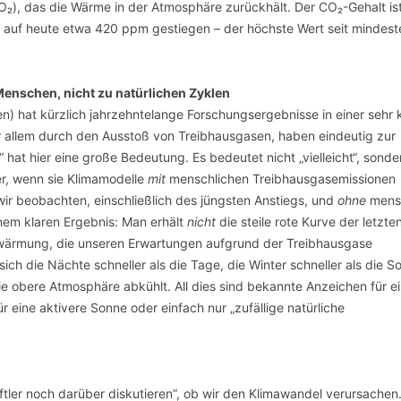
O₂), das die Wärme in der Atmosphäre zurückhält. Der CO₂-Gehalt is
ung auf heute etwa 420 ppm gestiegen – der höchste Wert seit mindes
enschen, nicht zu natürlichen Zyklen
) hat kürzlich jahrzehntelange Forschungsergebnisse in einer sehr 
 allem durch den Ausstoß von Treibhausgasen, haben eindeutig zur
“ hat hier eine große Bedeutung. Es bedeutet nicht „vielleicht“, sonde
er, wenn sie Klimamodelle
mit
menschlichen Treibhausgasemissionen
wir beobachten, einschließlich des jüngsten Anstiegs, und
ohne
mensc
inem klaren Ergebnis: Man erhält
nicht
die steile rote Kurve der letzte
Erwärmung, die unseren Erwartungen aufgrund der Treibhausgase
ich die Nächte schneller als die Tage, die Winter schneller als die 
e obere Atmosphäre abkühlt. All dies sind bekannte Anzeichen für e
eine aktivere Sonne oder einfach nur „zufällige natürliche
ftler noch darüber diskutieren”, ob wir den Klimawandel verursachen