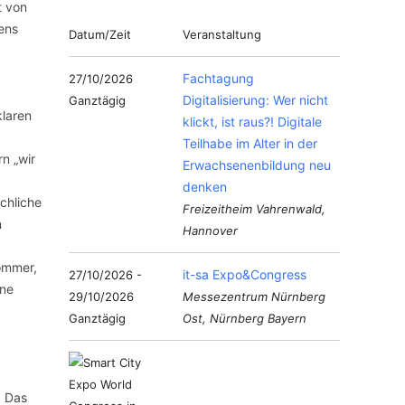
t von
tens
Datum/Zeit
Veranstaltung
Fachtagung
27/10/2026
Digitalisierung: Wer nicht
Ganztägig
klaren
klickt, ist raus?! Digitale
Teilhabe im Alter in der
rn „wir
Erwachsenenbildung neu
denken
hliche
Freizeitheim Vahrenwald,
n
Hannover
Sommer,
it-sa Expo&Congress
27/10/2026 -
ine
29/10/2026
Messezentrum Nürnberg
Ganztägig
Ost, Nürnberg Bayern
. Das