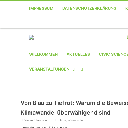
IMPRESSUM
DATENSCHUTZERKLÄRUNG
WILLKOMMEN
AKTUELLES
CIVIC SCIENC
VERANSTALTUNGEN
KALENDER
VERANSTALTER-
Von Blau zu Tiefrot: Warum die Bewei
REGISTRIERUNG
Klimawandel überwältigend sind
VERANSTALTUNG
Stefan Slembrouck
Klima
,
Wissenschaft
EINREICHEN
Lesedauer ca.
5
Minuten