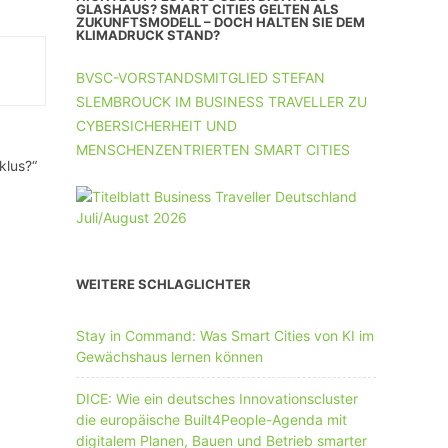
UNTERNEHMEN MIT 11-50 MA
GLASHAUS? SMART CITIES GELTEN ALS
ZUKUNFTSMODELL – DOCH HALTEN SIE DEM
KLIMADRUCK STAND?
UNTERNEHMEN AB 51 MA
BVSC-VORSTANDSMITGLIED STEFAN
SLEMBROUCK IM BUSINESS TRAVELLER ZU
CYBERSICHERHEIT UND
MENSCHENZENTRIERTEN SMART CITIES
klus?“
WEITERE SCHLAGLICHTER
Stay in Command: Was Smart Cities von KI im
Gewächshaus lernen können
DICE: Wie ein deutsches Innovationscluster
die europäische Built4People-Agenda mit
digitalem Planen, Bauen und Betrieb smarter