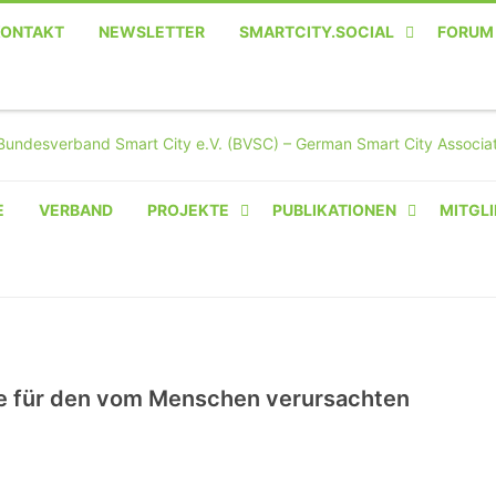
KONTAKT
NEWSLETTER
SMARTCITY.SOCIAL
FORUM
MASTODON – DIE SOZIALE
TWITTER-ALTERNATIVE
E
VERBAND
PROJEKTE
PUBLIKATIONEN
MITGLI
AMPERIUM® CAMPUS
VON OLIVER D. DOLESKI
BASIS.SOLAR
CLAIRYFI-INDOORS: SMART
se für den vom Menschen verursachten
BUILDINGS
HECINO / WAITWELL