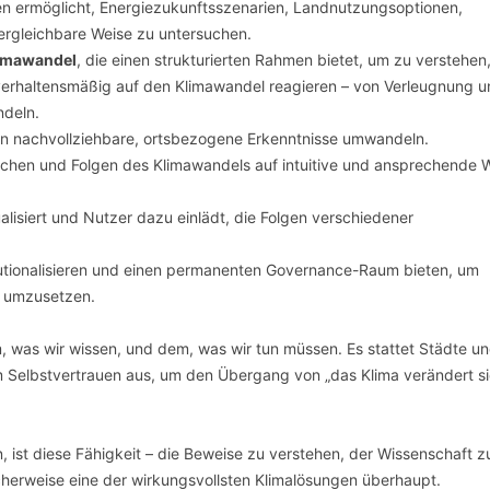
en ermöglicht, Energiezukunftsszenarien, Landnutzungsoptionen,
ergleichbare Weise zu untersuchen.
limawandel
, die einen strukturierten Rahmen bietet, um zu verstehen
erhaltensmäßig auf den Klimawandel reagieren – von Verleugnung u
ndeln.
 in nachvollziehbare, ortsbezogene Erkenntnisse umwandeln.
achen und Folgen des Klimawandels auf intuitive und ansprechende 
ualisiert und Nutzer dazu einlädt, die Folgen verschiedener
itutionalisieren und einen permanenten Governance-Raum bieten, um
s umzusetzen.
was wir wissen, und dem, was wir tun müssen. Es stattet Städte u
Selbstvertrauen aus, um den Übergang von „das Klima verändert si
, ist diese Fähigkeit – die Beweise zu verstehen, der Wissenschaft z
herweise eine der wirkungsvollsten Klimalösungen überhaupt.