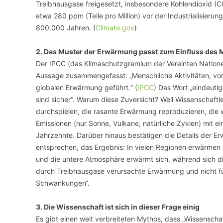
Treibhausgase freigesetzt, insbesondere Kohlendioxid (C
etwa 280 ppm (Teile pro Million) vor der Industrialisier
800.000 Jahren. (
Climate.gov
)
2. Das Muster der Erwärmung passt zum Einfluss des M
Der IPCC (das Klimaschutzgremium der Vereinten Nationen
Aussage zusammengefasst: „Menschliche Aktivitäten, vor
globalen Erwärmung geführt.“ (
IPCC
) Das Wort „eindeutig
sind sicher“. Warum diese Zuversicht? Weil Wissenschaftl
durchspielen, die rasante Erwärmung reproduzieren, die 
Emissionen (nur Sonne, Vulkane, natürliche Zyklen) mit e
Jahrzehnte. Darüber hinaus bestätigen die Details der 
entsprechen, das Ergebnis: In vielen Regionen erwärmen s
und die untere Atmosphäre erwärmt sich, während sich di
durch Treibhausgase verursachte Erwärmung und nicht für 
Schwankungen“.
3. Die Wissenschaft ist sich in dieser Frage einig
Es gibt einen weit verbreiteten Mythos, dass „Wissenscha