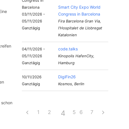
Smart City Expo World
Eine
Congress in Barcelona
03/11/2026 -
05/11/2026
Fira Barcelona Gran Via,
Ganztägig
l'Hospitalet de Llobregat
Katalonien
reifen
code.talks
04/11/2026 -
05/11/2026
Kinopolis HafenCity,
Ganztägig
Hamburg
DigiFin26
10/11/2026
hen
Ganztägig
Kosmos, Berlin
h schon
4
1
2
3
5
6
7