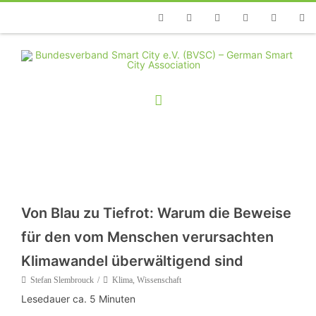
Telefon
Facebook
Twitter
Youtube
Instagram
Linkedin
RSS
Von Blau zu Tiefrot: Warum die Beweise
für den vom Menschen verursachten
Klimawandel überwältigend sind
Stefan Slembrouck
Klima
,
Wissenschaft
Lesedauer ca.
5
Minuten