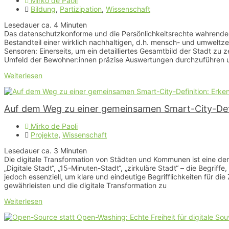
Mirko de Paoli
Bildung
,
Partizipation
,
Wissenschaft
Lesedauer ca.
4
Minuten
Das datenschutzkonforme und die Persönlichkeitsrechte wahrende S
Bestandteil einer wirklich nachhaltigen, d.h. mensch- und umweltz
Sensoren: Einerseits, um ein detailliertes Gesamtbild der Stadt z
Umfeld der Bewohner:innen präzise Auswertungen durchzuführe
Weiterlesen
Auf dem Weg zu einer gemeinsamen Smart-City-Defi
Mirko de Paoli
Projekte
,
Wissenschaft
Lesedauer ca.
3
Minuten
Die digitale Transformation von Städten und Kommunen ist eine der z
„Digitale Stadt“, „15-Minuten-Stadt“, „zirkuläre Stadt“ – die Begriffe,
jedoch essenziell, um klare und eindeutige Begrifflichkeiten für d
gewährleisten und die digitale Transformation zu
Weiterlesen