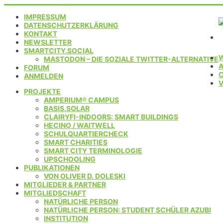
IMPRESSUM
DATENSCHUTZERKLÄRUNG
KONTAKT
NEWSLETTER
SMARTCITY.SOCIAL
MASTODON – DIE SOZIALE TWITTER-ALTERNATIVE
FORUM
C
ANMELDEN
PROJEKTE
AMPERIUM® CAMPUS
BASIS.SOLAR
CLAIRYFI-INDOORS: SMART BUILDINGS
HECINO / WAITWELL
SCHULQUARTIERCHECK
SMART CHARITIES
SMART CITY TERMINOLOGIE
UPSCHOOLING
PUBLIKATIONEN
VON OLIVER D. DOLESKI
MITGLIEDER & PARTNER
MITGLIEDSCHAFT
NATÜRLICHE PERSON
NATÜRLICHE PERSON: STUDENT SCHÜLER AZUBI
INSTITUTION