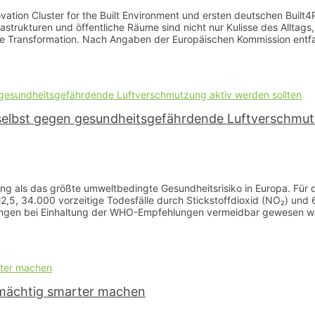
ation Cluster for the Built Environment und ersten deutschen Built4
strukturen und öffentliche Räume sind nicht nur Kulisse des Alltags
che Transformation. Nach Angaben der Europäischen Kommission entfa
 selbst gegen gesundheitsgefährdende Luftverschmut
 als das größte umweltbedingte Gesundheitsrisiko in Europa. Für da
2,5, 34.000 vorzeitige Todesfälle durch Stickstoffdioxid (NO₂) und 
ungen bei Einhaltung der WHO-Empfehlungen vermeidbar gewesen wär
enmächtig smarter machen