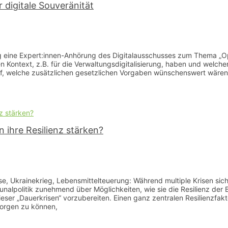
 digitale Souveränität
ine Expert:innen-Anhörung des Digitalausschusses zum Thema „Open
 Kontext, z.B. für die Verwaltungsdigitalisierung, haben und welche
rauf, welche zusätzlichen gesetzlichen Vorgaben wünschenswert wär
ihre Resilienz stärken?
se, Ukrainekrieg, Lebensmittelteuerung: Während multiple Krisen sic
alpolitik zunehmend über Möglichkeiten, wie sie die Resilienz der 
ieser „Dauerkrisen“ vorzubereiten. Einen ganz zentralen Resilienzfak
sorgen zu können,