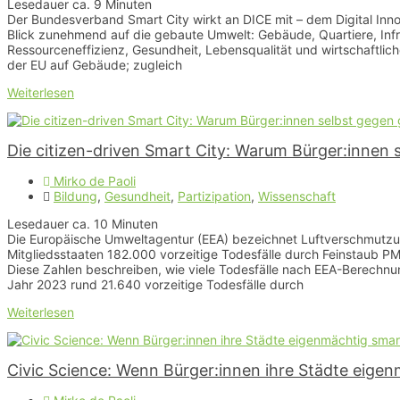
Lesedauer ca.
9
Minuten
Der Bundesverband Smart City wirkt an DICE mit – dem Digital Innov
Blick zunehmend auf die gebaute Umwelt: Gebäude, Quartiere, Infra
Ressourceneffizienz, Gesundheit, Lebensqualität und wirtschaftli
der EU auf Gebäude; zugleich
Weiterlesen
Die citizen-driven Smart City: Warum Bürger:innen
Mirko de Paoli
Bildung
,
Gesundheit
,
Partizipation
,
Wissenschaft
Lesedauer ca.
10
Minuten
Die Europäische Umweltagentur (EEA) bezeichnet Luftverschmutzung
Mitgliedsstaaten 182.000 vorzeitige Todesfälle durch Feinstaub PM
Diese Zahlen beschreiben, wie viele Todesfälle nach EEA-Berechn
Jahr 2023 rund 21.640 vorzeitige Todesfälle durch
Weiterlesen
Civic Science: Wenn Bürger:innen ihre Städte eig