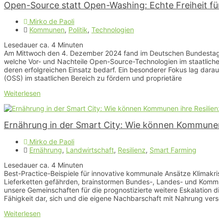
Open-Source statt Open-Washing: Echte Freiheit für
Mirko de Paoli
Kommunen
,
Politik
,
Technologien
Lesedauer ca.
4
Minuten
Am Mittwoch den 4. Dezember 2024 fand im Deutschen Bundestag e
welche Vor- und Nachteile Open-Source-Technologien im staatlichen
deren erfolgreichen Einsatz bedarf. Ein besonderer Fokus lag da
(OSS) im staatlichen Bereich zu fördern und proprietäre
Weiterlesen
Ernährung in der Smart City: Wie können Kommunen 
Mirko de Paoli
Ernährung
,
Landwirtschaft
,
Resilienz
,
Smart Farming
Lesedauer ca.
4
Minuten
Best-Practice-Beispiele für innovative kommunale Ansätze Klimakri
Lieferketten gefährden, brainstormen Bundes-, Landes- und Kommun
unsere Gemeinschaften für die prognostizierte weitere Eskalation d
Fähigkeit dar, sich und die eigene Nachbarschaft mit Nahrung ver
Weiterlesen