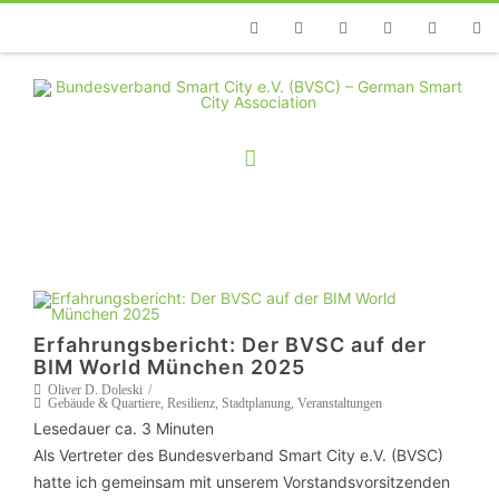
Telefon
Facebook
Twitter
Youtube
Instagram
Linkedin
RSS
Erfahrungsbericht: Der BVSC auf der
BIM World München 2025
Oliver D. Doleski
Gebäude & Quartiere
,
Resilienz
,
Stadtplanung
,
Veranstaltungen
Lesedauer ca.
3
Minuten
Als Vertreter des Bundesverband Smart City e.V. (BVSC)
hatte ich gemeinsam mit unserem Vorstandsvorsitzenden