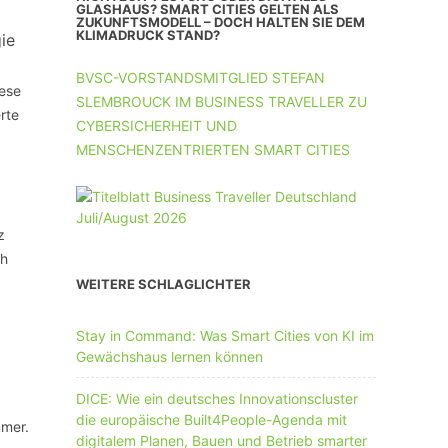
UNTERNEHMEN MIT 11-50 MA
GLASHAUS? SMART CITIES GELTEN ALS
ZUKUNFTSMODELL – DOCH HALTEN SIE DEM
KLIMADRUCK STAND?
ie
UNTERNEHMEN AB 51 MA
BVSC-VORSTANDSMITGLIED STEFAN
iese
SLEMBROUCK IM BUSINESS TRAVELLER ZU
rte
CYBERSICHERHEIT UND
MENSCHENZENTRIERTEN SMART CITIES
z
ch
WEITERE SCHLAGLICHTER
Stay in Command: Was Smart Cities von KI im
Gewächshaus lernen können
DICE: Wie ein deutsches Innovationscluster
die europäische Built4People-Agenda mit
mmer.
digitalem Planen, Bauen und Betrieb smarter