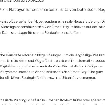
SCHULQUARTIERCHECK
? Ein Plädoyer für den smarten Einsatz von Datentechnolog
SMART CHARITIES
 kein vorübergehender Hype, sondern eine reale Herausforderung. D
SMART CITY TERMINOLOGIE
erdings beschränken sich viele Smart-City-Initiativen auf die isolie
e Datengrundlage für smarte Strategien zu schaffen.
UPSCHOOLING
he Haushalte erfordern kluge Lösungen, um die langfristige Resilien
ieren bereits Mittel und Wege für diese urbane Transformation. Jedo
gitalisierung dabei eine zentrale Rolle: Die Installation intelligenter
leitsysteme macht aus einer Stadt noch keine Smart City. Eine gute
er effektiven Strategie für lebenswerte Urbanität von morgen.
nbasierte Planung scheitern im urbanen Kontext früher oder später i