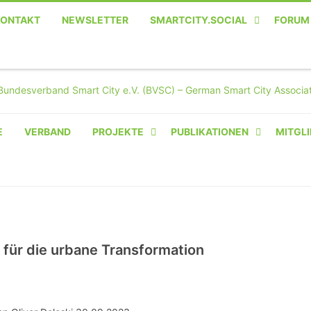
KONTAKT
NEWSLETTER
SMARTCITY.SOCIAL
FORUM
MASTODON – DIE SOZIALE
TWITTER-ALTERNATIVE
E
VERBAND
PROJEKTE
PUBLIKATIONEN
MITGLI
AMPERIUM® CAMPUS
VON OLIVER D. DOLESKI
BASIS.SOLAR
CLAIRYFI-INDOORS: SMART
e für die urbane Transformation
BUILDINGS
HECINO / WAITWELL