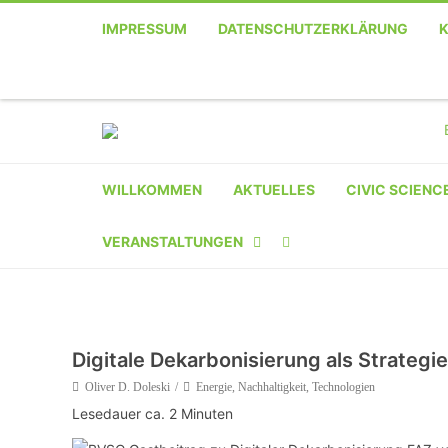
IMPRESSUM
DATENSCHUTZERKLÄRUNG
WILLKOMMEN
AKTUELLES
CIVIC SCIENC
VERANSTALTUNGEN
KALENDER
VERANSTALTER-
Digitale Dekarbonisierung als Strategi
REGISTRIERUNG
Oliver D. Doleski
Energie
,
Nachhaltigkeit
,
Technologien
Lesedauer ca.
2
Minuten
VERANSTALTUNG
EINREICHEN