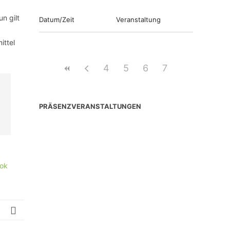
n gilt
Datum/Zeit
Veranstaltung
ittel
4
5
6
7
PRÄSENZVERANSTALTUNGEN
ok