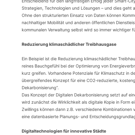
Entscheidend für den langfristigen Erfolg jeder Smart-City
Strategien, Technologien und Lösungen – und dies geht a
Ohne den strukturierten Einsatz von Daten können Kommun
nachhaltiger Mobilität und anderen öffentlichen Dienstleis
kommunalen Verwaltung selbst wird so immer wichtiger f
Reduzierung klimaschädlicher Treibhausgase
Ein Beispiel ist die Reduzierung klimaschädlicher Treibh
reines Bauchgefühl bei der Optimierung von Energieverb
kurz greifen. Vorhandene Potenziale für Klimaschutz in de
übergreifendes Konzept für eine CO2-reduzierte, kostengü
Dekarbonisierung”.
Das Konzept der Digitalen Dekarbonisierung setzt auf ei
wird zunächst die Wirklichkeit als digitale Kopie in Form e
Zwillings können dann z.B. verschiedene Kombinationen 
eine datenbasierte Planungs- und Entscheidungsgrundlag
Digitaltechnologien für innovative Städte