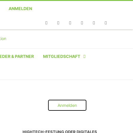
ANMELDEN
Telefon
Facebook
Twitter
Youtube
Instagram
Linkedin
RSS
EDER & PARTNER
MITGLIEDSCHAFT
NATÜRLICHE PERSON
NATÜRLICHE PERSON:
STUDENT SCHÜLER AZUBI
Anmelden
INSTITUTION
UNTERNEHMEN BIS 10 MA
HIGHTECH-FESTUNG ODER DIGITALES