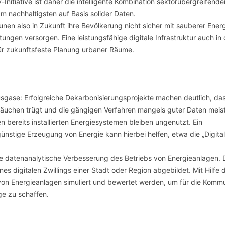
-Initiative ist daher die intelligente Kombination sektorübergreifende
m nachhaltigsten auf Basis solider Daten.
en also in Zukunft ihre Bevölkerung nicht sicher mit sauberer Energ
tungen versorgen. Eine leistungsfähige digitale Infrastruktur auch in 
ür zukunftsfeste Planung urbaner Räume.
ausgase: Erfolgreiche Dekarbonisierungsprojekte machen deutlich, da
räuchen trügt und die gängigen Verfahren mangels guter Daten meis
n bereits installierten Energiesystemen bleiben ungenutzt. Ein
nstige Erzeugung von Energie kann hierbei helfen, etwa die „Digita
ne datenanalytische Verbesserung des Betriebs von Energieanlagen. 
ines digitalen Zwillings einer Stadt oder Region abgebildet. Mit Hilfe 
von Energieanlagen simuliert und bewertet werden, um für die Kom
e zu schaffen.