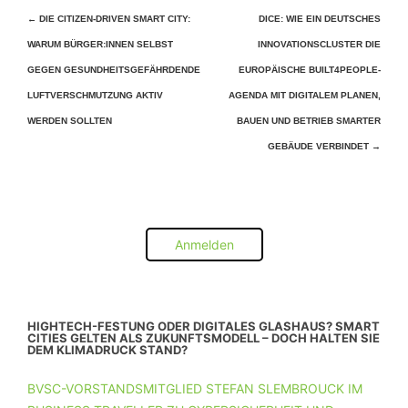
Beitragsnavigation
←
DIE CITIZEN-DRIVEN SMART CITY:
DICE: WIE EIN DEUTSCHES
WARUM BÜRGER:INNEN SELBST
INNOVATIONSCLUSTER DIE
GEGEN GESUNDHEITSGEFÄHRDENDE
EUROPÄISCHE BUILT4PEOPLE-
LUFTVERSCHMUTZUNG AKTIV
AGENDA MIT DIGITALEM PLANEN,
WERDEN SOLLTEN
BAUEN UND BETRIEB SMARTER
GEBÄUDE VERBINDET
→
Anmelden
HIGHTECH-FESTUNG ODER DIGITALES GLASHAUS? SMART
CITIES GELTEN ALS ZUKUNFTSMODELL – DOCH HALTEN SIE
DEM KLIMADRUCK STAND?
BVSC-VORSTANDSMITGLIED STEFAN SLEMBROUCK IM