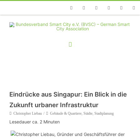
Telefon
Facebook
Twitter
Youtube
Instagram
Linkedin
RSS
Eindrücke aus Singapur: Ein Blick in die
Zukunft urbaner Infrastruktur
Christopher Liebau
Gebäude & Quartiere
,
Städte
,
Stadtplanung
Lesedauer ca.
2
Minuten