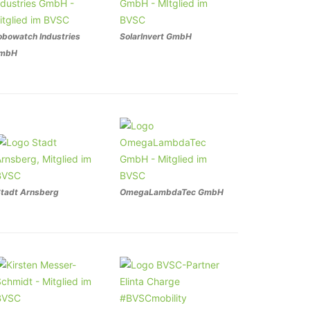
obowatch Industries
SolarInvert GmbH
mbH
tadt Arnsberg
OmegaLambdaTec GmbH