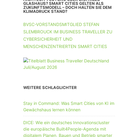
UNTERNEHMEN MIT 11-50 MA
GLASHAUS? SMART CITIES GELTEN ALS
ZUKUNFTSMODELL – DOCH HALTEN SIE DEM
KLIMADRUCK STAND?
UNTERNEHMEN AB 51 MA
BVSC-VORSTANDSMITGLIED STEFAN
SLEMBROUCK IM BUSINESS TRAVELLER ZU
CYBERSICHERHEIT UND
MENSCHENZENTRIERTEN SMART CITIES
WEITERE SCHLAGLICHTER
Stay in Command: Was Smart Cities von KI im
Gewächshaus lernen können
DICE: Wie ein deutsches Innovationscluster
die europäische Built4People-Agenda mit
digitalem Planen, Bauen und Betrieb smarter