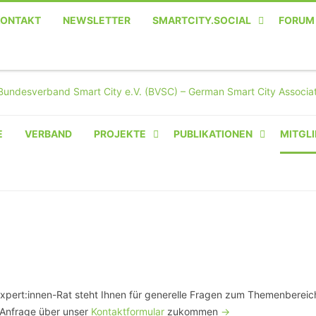
KONTAKT
NEWSLETTER
SMARTCITY.SOCIAL
FORUM
MASTODON – DIE SOZIALE
TWITTER-ALTERNATIVE
E
VERBAND
PROJEKTE
PUBLIKATIONEN
MITGLI
AMPERIUM® CAMPUS
VON OLIVER D. DOLESKI
BASIS.SOLAR
CLAIRYFI-INDOORS: SMART
BUILDINGS
HECINO / WAITWELL
Expert:innen-Rat steht Ihnen für generelle Fragen zum Themenbereic
e Anfrage über unser
Kontaktformular
zukommen
->