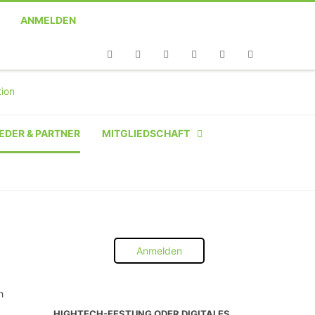
ANMELDEN
Telefon
Facebook
Twitter
Youtube
Instagram
Linkedin
RSS
EDER & PARTNER
MITGLIEDSCHAFT
NATÜRLICHE PERSON
NATÜRLICHE PERSON:
STUDENT SCHÜLER AZUBI
Anmelden
INSTITUTION
UNTERNEHMEN BIS 10 MA
h
HIGHTECH-FESTUNG ODER DIGITALES