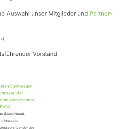
SCHULQUARTIERCHECK
ine Auswahl unser Mitglieder und
Partner
-
SMART CHARITIES
SMART CITY TERMINOLOGIE
n.)
UPSCHOOLING
tsführender Vorstand
an Slembrouck
,
vertretender
tandsvorsitzender des