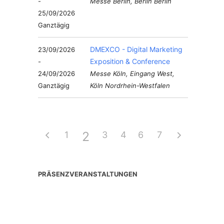
-
Messe Berlin, Berlin Berlin
25/09/2026
Ganztägig
DMEXCO - Digital Marketing
23/09/2026
Exposition & Conference
-
24/09/2026
Messe Köln, Eingang West,
Ganztägig
Köln Nordrhein-Westfalen
2
1
3
4
6
5
7
PRÄSENZVERANSTALTUNGEN