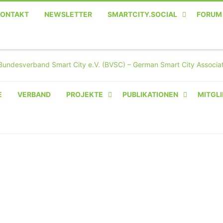
KONTAKT
NEWSLETTER
SMARTCITY.SOCIAL
FORUM
MASTODON – DIE SOZIALE
TWITTER-ALTERNATIVE
E
VERBAND
PROJEKTE
PUBLIKATIONEN
MITGLI
AMPERIUM® CAMPUS
VON OLIVER D. DOLESKI
BASIS.SOLAR
CLAIRYFI-INDOORS: SMART
BUILDINGS
HECINO / WAITWELL