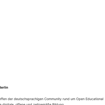
SCHULQUARTIERCHECK
SMART CHARITIES
SMART CITY TERMINOLOGIE
UPSCHOOLING
Berlin
Treffen der deutschsprachigen Community rund um Open Educational
 digitale, offene und zeitgemäße Bildung.