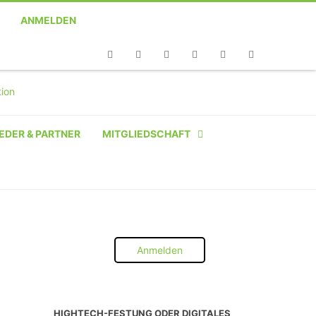
ANMELDEN
Telefon
Facebook
Twitter
Youtube
Instagram
Linkedin
RSS
EDER & PARTNER
MITGLIEDSCHAFT
NATÜRLICHE PERSON
NATÜRLICHE PERSON:
STUDENT SCHÜLER AZUBI
Anmelden
INSTITUTION
UNTERNEHMEN BIS 10 MA
HIGHTECH-FESTUNG ODER DIGITALES