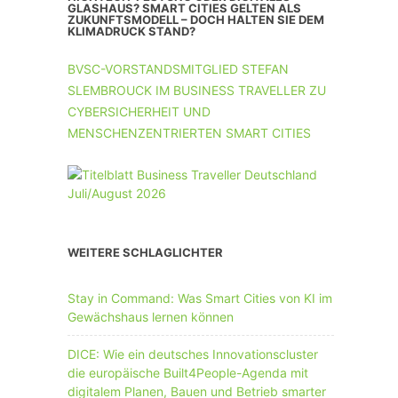
UNTERNEHMEN MIT 11-50 MA
GLASHAUS? SMART CITIES GELTEN ALS
ZUKUNFTSMODELL – DOCH HALTEN SIE DEM
KLIMADRUCK STAND?
UNTERNEHMEN AB 51 MA
BVSC-VORSTANDSMITGLIED STEFAN
SLEMBROUCK IM BUSINESS TRAVELLER ZU
CYBERSICHERHEIT UND
MENSCHENZENTRIERTEN SMART CITIES
WEITERE SCHLAGLICHTER
Stay in Command: Was Smart Cities von KI im
Gewächshaus lernen können
DICE: Wie ein deutsches Innovationscluster
die europäische Built4People-Agenda mit
digitalem Planen, Bauen und Betrieb smarter