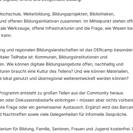
chschule, Weiterbildung, Bildungsprojekten, Bibliotheken,
und offenen Bildungsinitiativen zusammen. Im Mittelpunkt stehen of
itale Werkzeuge, offene Infrastrukturen und die Frage, wie Wissen be
 kann.
erung und regionalen Bildungslandschaften ist das OERcamp besonder
gitaler Teilhabe ist: Kommunen, Bildungsinstitutionen und
ragen. Wie können digitale Bildungsangebote offen, nachhaltig und
turen braucht eine Kultur des Teilens? Und wie können Materialien,
ie lokal genutzt und überregional weiterentwickelt werden können?
 Programm entsteht zu großen Teilen aus der Community heraus.
 oder Diskussionsbedarfe einbringen – müssen aber nichts vorbere
 gute Frage oder ein gemeinsamer Austausch. Ergänzt wird das Barc
Nachtreffen sowie viele Gelegenheiten für informelle Gespräche.
rium für Bildung, Familie, Senioren, Frauen und Jugend kostenfrei. 