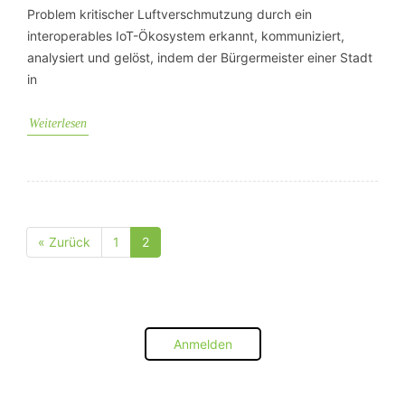
Problem kritischer Luftverschmutzung durch ein
interoperables IoT-Ökosystem erkannt, kommuniziert,
analysiert und gelöst, indem der Bürgermeister einer Stadt
in
Weiterlesen
« Zurück
1
2
Seite
Seite
Anmelden