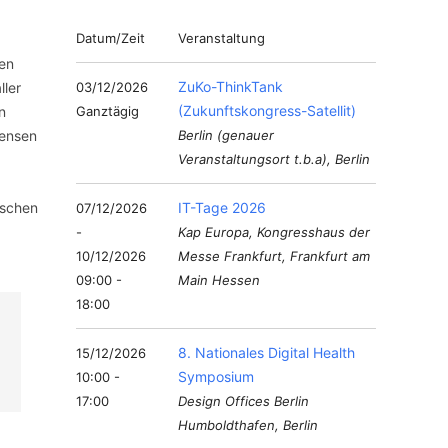
Datum/Zeit
Veranstaltung
gen
ZuKo-ThinkTank
ller
03/12/2026
(Zukunftskongress-Satellit)
n
Ganztägig
mensen
Berlin (genauer
Veranstaltungsort t.b.a), Berlin
ischen
IT-Tage 2026
07/12/2026
-
Kap Europa, Kongresshaus der
10/12/2026
Messe Frankfurt, Frankfurt am
09:00 -
Main Hessen
18:00
8. Nationales Digital Health
15/12/2026
Symposium
10:00 -
17:00
Design Offices Berlin
Humboldthafen, Berlin