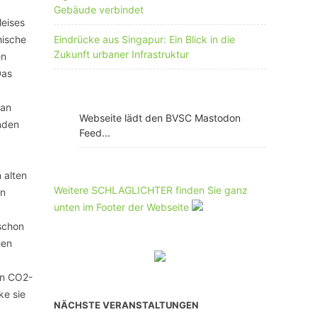
Gebäude verbindet
leises
hische
Eindrücke aus Singapur: Ein Blick in die
Zukunft urbaner Infrastruktur
en
Das
Jan
Webseite lädt den BVSC Mastodon
inden
Feed...
 alten
Weitere SCHLAGLICHTER finden Sie ganz
en
unten im Footer der Webseite
 schon
hen
en CO2-
ke sie
NÄCHSTE VERANSTALTUNGEN