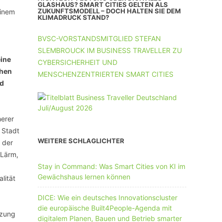
UNTERNEHMEN MIT 11-50 MA
GLASHAUS? SMART CITIES GELTEN ALS
ZUKUNFTSMODELL – DOCH HALTEN SIE DEM
einem
KLIMADRUCK STAND?
UNTERNEHMEN AB 51 MA
BVSC-VORSTANDSMITGLIED STEFAN
SLEMBROUCK IM BUSINESS TRAVELLER ZU
eine
CYBERSICHERHEIT UND
chen
MENSCHENZENTRIERTEN SMART CITIES
nd
herer
 Stadt
WEITERE SCHLAGLICHTER
 der
 Lärm,
Stay in Command: Was Smart Cities von KI im
Gewächshaus lernen können
lität
DICE: Wie ein deutsches Innovationscluster
die europäische Built4People-Agenda mit
tzung
digitalem Planen, Bauen und Betrieb smarter