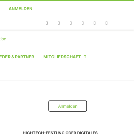
ANMELDEN
Telefon
Facebook
Twitter
Youtube
Instagram
Linkedin
RSS
EDER & PARTNER
MITGLIEDSCHAFT
NATÜRLICHE PERSON
NATÜRLICHE PERSON:
STUDENT SCHÜLER AZUBI
Anmelden
INSTITUTION
UNTERNEHMEN BIS 10 MA
HIGHTECH-FESTUNG ODER DIGITALES