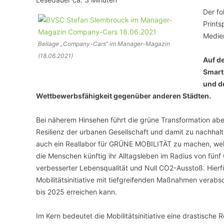
Der fo
VERANSTALTUNGSORTE
Prints
Medie
Beilage „Company-Cars“ im Manager-Magazin
(18.06.2021)
Auf de
Smart
und d
Wettbewerbsfähigkeit gegenüber anderen Städten.
Bei näherem Hinsehen führt die grüne Transformation aber
Resilienz der urbanen Gesellschaft und damit zu nachhalti
auch ein Reallabor für GRÜNE MOBILITÄT zu machen, welc
die Menschen künftig ihr Alltagsleben im Radius von fün
verbesserter Lebensqualität und Null CO2-Ausstoß. Hierfü
Mobilitätsinitiative mit tiefgreifenden Maßnahmen verabs
bis 2025 erreichen kann.
Im Kern bedeutet die Mobilitätsinitiative eine drastische