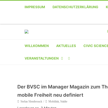
IMPRESSUM
DATENSCHUTZERKLÄRUNG
WILLKOMMEN
AKTUELLES
CIVIC SCIENC
VERANSTALTUNGEN
KALENDER
VERANSTALTER-
Der BVSC im Manager Magazin zum Th
REGISTRIERUNG
mobile Freiheit neu definiert
VERANSTALTUNG
Stefan Slembrouck
Mobilität
,
Städte
EINREICHEN
Lesedauer ca.
3
Minuten