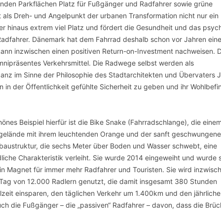
nden Parkflächen Platz für Fußgänger und Radfahrer sowie grüne
t als Dreh- und Angelpunkt der urbanen Transformation nicht nur ein 
er hinaus extrem viel Platz und fördert die Gesundheit und das psyc
Radfahrer. Dänemark hat dem Fahrrad deshalb schon vor Jahren ein
 kann inzwischen einen positiven Return-on-Investment nachweisen. 
mnipräsentes Verkehrsmittel. Die Radwege selbst werden als
anz im Sinne der Philosophie des Stadtarchitekten und Übervaters 
in der Öffentlichkeit gefühlte Sicherheit zu geben und ihr Wohlbef
hönes Beispiel hierfür ist die Bike Snake (Fahrradschlange), die einem
gelände mit ihrem leuchtenden Orange und der sanft geschwungen
baustruktur, die sechs Meter über Boden und Wasser schwebt, eine
liche Charakteristik verleiht. Sie wurde 2014 eingeweiht und wurde
in Magnet für immer mehr Radfahrer und Touristen. Sie wird inzwisc
Tag von 12.000 Radlern genutzt, die damit insgesamt 380 Stunden
zeit einsparen, den täglichen Verkehr um 1.400km und den jährlich
uch die Fußgänger – die „passiven“ Radfahrer – davon, dass die Brüc