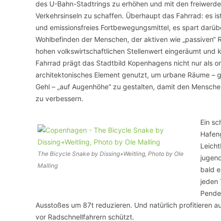
des U-Bahn-Stadtrings zu erhöhen und mit den freiwerde
Verkehrsinseln zu schaffen. Überhaupt das Fahrrad: es is
und emissionsfreies Fortbewegungsmittel, es spart darüb
Wohlbefinden der Menschen, der aktiven wie „passiven“ 
hohen volkswirtschaftlichen Stellenwert eingeräumt und
Fahrrad prägt das Stadtbild Kopenhagens nicht nur als o
architektonisches Element genutzt, um urbane Räume – g
Gehl – „auf Augenhöhe“ zu gestalten, damit den Menschen 
zu verbessern.
Ein sc
Hafen
Leicht
The Bicycle Snake by Dissing+Weitling, Photo by Ole
jugend
Malling
bald e
jeden 
Pendel
Ausstoßes um 87t reduzieren. Und natürlich profitieren a
vor Radschnellfahrern schützt.