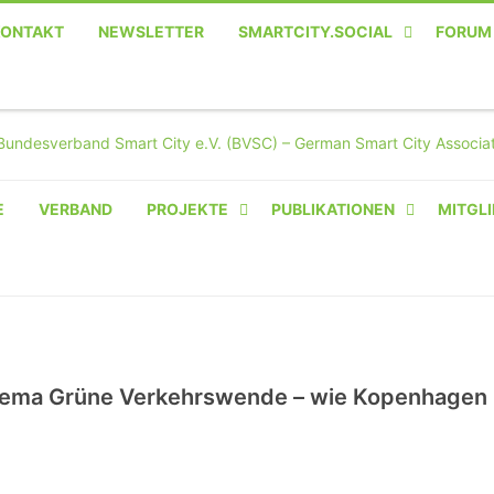
KONTAKT
NEWSLETTER
SMARTCITY.SOCIAL
FORUM
MASTODON – DIE SOZIALE
TWITTER-ALTERNATIVE
E
VERBAND
PROJEKTE
PUBLIKATIONEN
MITGLI
AMPERIUM® CAMPUS
VON OLIVER D. DOLESKI
BASIS.SOLAR
CLAIRYFI-INDOORS: SMART
ema Grüne Verkehrswende – wie Kopenhagen
BUILDINGS
HECINO / WAITWELL