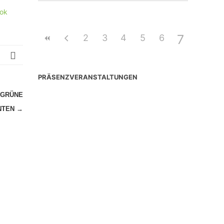
ok
7
2
3
4
5
6
PRÄSENZVERANSTALTUNGEN
 GRÜNE
NTEN
→