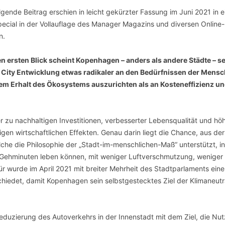
SCHULQUARTIERCHECK
lgende Beitrag erschien in leicht gekürzter Fassung im Juni 2021 in 
pecial in der Vollauflage des Manager Magazins und diversen Online-
SMART CHARITIES
n.
SMART CITY TERMINOLOGIE
n ersten Blick scheint Kopenhagen – anders als andere Städte – s
 City Entwicklung etwas radikaler an den Bedürfnissen der Mens
UPSCHOOLING
em Erhalt des Ökosystems auszurichten als an Kosteneffizienz u
 zu nachhaltigen Investitionen, verbesserter Lebensqualität und hö
gen wirtschaftlichen Effekten. Genau darin liegt die Chance, aus der
he die Philosophie der „Stadt-im-menschlichen-Maß“ unterstützt, in
f Gehminuten leben können, mit weniger Luftverschmutzung, weniger
r wurde im April 2021 mit breiter Mehrheit des Stadtparlaments eine
chiedet, damit Kopenhagen sein selbstgestecktes Ziel der Klimaneutra
 Reduzierung des Autoverkehrs in der Innenstadt mit dem Ziel, die Nu