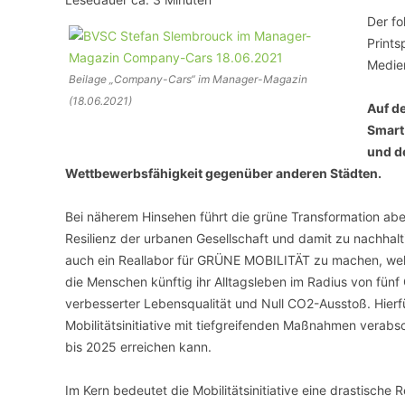
Der fo
VERANSTALTUNGSORTE
Prints
Medie
Beilage „Company-Cars“ im Manager-Magazin
(18.06.2021)
Auf de
Smart
und d
Wettbewerbsfähigkeit gegenüber anderen Städten.
Bei näherem Hinsehen führt die grüne Transformation aber
Resilienz der urbanen Gesellschaft und damit zu nachhalti
auch ein Reallabor für GRÜNE MOBILITÄT zu machen, welc
die Menschen künftig ihr Alltagsleben im Radius von fün
verbesserter Lebensqualität und Null CO2-Ausstoß. Hierfü
Mobilitätsinitiative mit tiefgreifenden Maßnahmen verabs
bis 2025 erreichen kann.
Im Kern bedeutet die Mobilitätsinitiative eine drastische