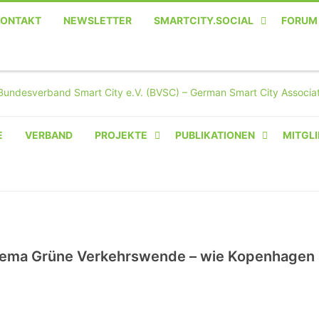
KONTAKT
NEWSLETTER
SMARTCITY.SOCIAL
FORUM
MASTODON – DIE SOZIALE
TWITTER-ALTERNATIVE
E
VERBAND
PROJEKTE
PUBLIKATIONEN
MITGLI
AMPERIUM® CAMPUS
VON OLIVER D. DOLESKI
BASIS.SOLAR
CLAIRYFI-INDOORS: SMART
ema Grüne Verkehrswende – wie Kopenhagen
BUILDINGS
HECINO / WAITWELL