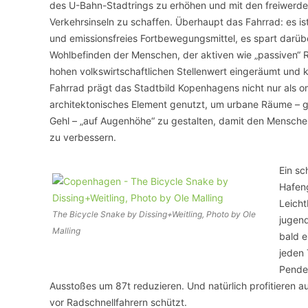
des U-Bahn-Stadtrings zu erhöhen und mit den freiwerde
Verkehrsinseln zu schaffen. Überhaupt das Fahrrad: es is
und emissionsfreies Fortbewegungsmittel, es spart darüb
Wohlbefinden der Menschen, der aktiven wie „passiven“ 
hohen volkswirtschaftlichen Stellenwert eingeräumt und
Fahrrad prägt das Stadtbild Kopenhagens nicht nur als o
architektonisches Element genutzt, um urbane Räume – g
Gehl – „auf Augenhöhe“ zu gestalten, damit den Menschen 
zu verbessern.
Ein sc
Hafen
Leicht
The Bicycle Snake by Dissing+Weitling, Photo by Ole
jugend
Malling
bald e
jeden 
Pendel
Ausstoßes um 87t reduzieren. Und natürlich profitieren a
vor Radschnellfahrern schützt.