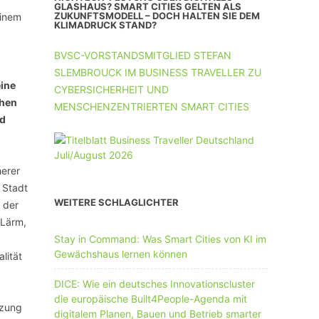
UNTERNEHMEN MIT 11-50 MA
GLASHAUS? SMART CITIES GELTEN ALS
ZUKUNFTSMODELL – DOCH HALTEN SIE DEM
einem
KLIMADRUCK STAND?
UNTERNEHMEN AB 51 MA
BVSC-VORSTANDSMITGLIED STEFAN
SLEMBROUCK IM BUSINESS TRAVELLER ZU
eine
CYBERSICHERHEIT UND
chen
MENSCHENZENTRIERTEN SMART CITIES
nd
herer
 Stadt
WEITERE SCHLAGLICHTER
 der
 Lärm,
Stay in Command: Was Smart Cities von KI im
Gewächshaus lernen können
lität
DICE: Wie ein deutsches Innovationscluster
die europäische Built4People-Agenda mit
tzung
digitalem Planen, Bauen und Betrieb smarter