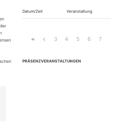
Datum/Zeit
Veranstaltung
gen
ller
n
3
4
5
6
7
mensen
ischen
PRÄSENZVERANSTALTUNGEN