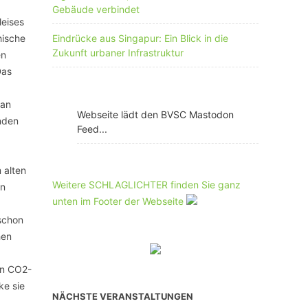
Gebäude verbindet
leises
hische
Eindrücke aus Singapur: Ein Blick in die
Zukunft urbaner Infrastruktur
en
Das
Jan
Webseite lädt den BVSC Mastodon
inden
Feed...
 alten
Weitere SCHLAGLICHTER finden Sie ganz
en
unten im Footer der Webseite
 schon
hen
en CO2-
ke sie
NÄCHSTE VERANSTALTUNGEN