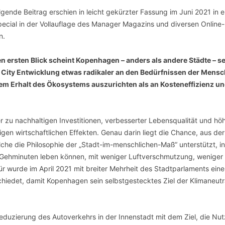
SCHULQUARTIERCHECK
lgende Beitrag erschien in leicht gekürzter Fassung im Juni 2021 in 
pecial in der Vollauflage des Manager Magazins und diversen Online-
SMART CHARITIES
n.
SMART CITY TERMINOLOGIE
n ersten Blick scheint Kopenhagen – anders als andere Städte – s
 City Entwicklung etwas radikaler an den Bedürfnissen der Mens
UPSCHOOLING
em Erhalt des Ökosystems auszurichten als an Kosteneffizienz u
 zu nachhaltigen Investitionen, verbesserter Lebensqualität und hö
gen wirtschaftlichen Effekten. Genau darin liegt die Chance, aus der
he die Philosophie der „Stadt-im-menschlichen-Maß“ unterstützt, in
f Gehminuten leben können, mit weniger Luftverschmutzung, weniger
r wurde im April 2021 mit breiter Mehrheit des Stadtparlaments eine
chiedet, damit Kopenhagen sein selbstgestecktes Ziel der Klimaneutra
 Reduzierung des Autoverkehrs in der Innenstadt mit dem Ziel, die Nu