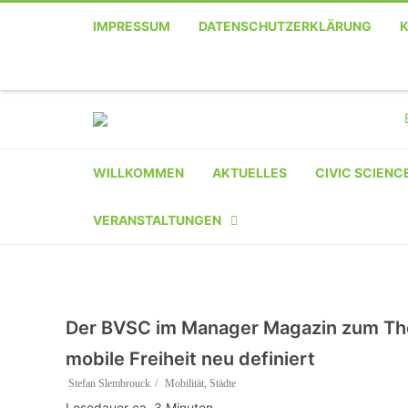
IMPRESSUM
DATENSCHUTZERKLÄRUNG
Telefon
Facebook
Twitter
Youtube
Instagram
Linkedin
RSS
WILLKOMMEN
AKTUELLES
CIVIC SCIENC
VERANSTALTUNGEN
KALENDER
VERANSTALTER-
Der BVSC im Manager Magazin zum Th
REGISTRIERUNG
mobile Freiheit neu definiert
VERANSTALTUNG
Stefan Slembrouck
Mobilität
,
Städte
EINREICHEN
Lesedauer ca.
3
Minuten