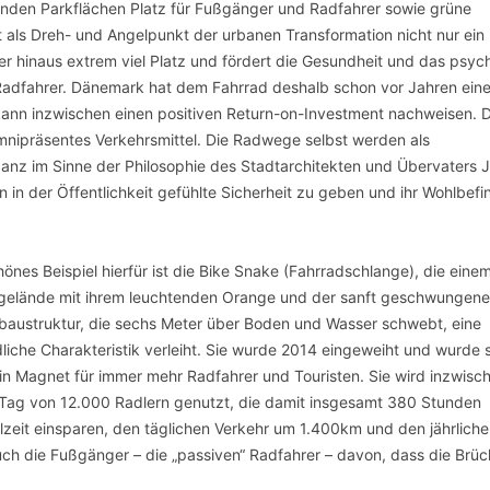
nden Parkflächen Platz für Fußgänger und Radfahrer sowie grüne
t als Dreh- und Angelpunkt der urbanen Transformation nicht nur ein 
er hinaus extrem viel Platz und fördert die Gesundheit und das psyc
Radfahrer. Dänemark hat dem Fahrrad deshalb schon vor Jahren ein
 kann inzwischen einen positiven Return-on-Investment nachweisen. 
mnipräsentes Verkehrsmittel. Die Radwege selbst werden als
anz im Sinne der Philosophie des Stadtarchitekten und Übervaters 
in der Öffentlichkeit gefühlte Sicherheit zu geben und ihr Wohlbef
hönes Beispiel hierfür ist die Bike Snake (Fahrradschlange), die einem
gelände mit ihrem leuchtenden Orange und der sanft geschwungen
baustruktur, die sechs Meter über Boden und Wasser schwebt, eine
liche Charakteristik verleiht. Sie wurde 2014 eingeweiht und wurde
in Magnet für immer mehr Radfahrer und Touristen. Sie wird inzwisc
Tag von 12.000 Radlern genutzt, die damit insgesamt 380 Stunden
zeit einsparen, den täglichen Verkehr um 1.400km und den jährlich
uch die Fußgänger – die „passiven“ Radfahrer – davon, dass die Brüc