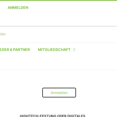
ANMELDEN
EDER & PARTNER
MITGLIEDSCHAFT
NATÜRLICHE PERSON
NATÜRLICHE PERSON:
STUDENT SCHÜLER AZUBI
Anmelden
INSTITUTION
UNTERNEHMEN BIS 10 MA
HIGHTECH-FESTUNG ODER DIGITALES