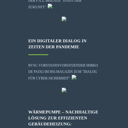
DER F.A.Z.-BEILAGE "STADT DER
ZUKUNFT":
EIN DIGITALER DIALOG IN
ZEITEN DER PANDEMIE
BVSC-VORSTANDSVORSITZENDER MIRKO
DE PAOLI IM BSI-MAGAZIN ZUM "DIALOG
FÜR CYBER-SICHERHEIT":
WÄRMEPUMPE – NACHHALTIGE
LÖSUNG ZUR EFFIZIENTEN
GEBÄUDEHEIZUNG: