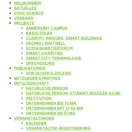
WILLKOMMEN
AKTUELLES
CIVIC SCIENCE
VERBAND
PROJEKTE
AMPERIUM® CAMPUS
BASIS.SOLAR
CLAIRYFI-INDOORS: SMART BUILDINGS
HECINO / WAITWELL
SCHULQUARTIERCHECK
SMART CHARITIES
SMART CITY TERMINOLOGIE
UPSCHOOLING
PUBLIKATIONEN
VON OLIVER D. DOLESKI
MITGLIEDER & PARTNER
MITGLIEDSCHAFT
NATÜRLICHE PERSON
NATÜRLICHE PERSON: STUDENT SCHÜLER AZUBI
INSTITUTION
UNTERNEHMEN BIS 10 MA
UNTERNEHMEN MIT 11-50 MA
UNTERNEHMEN AB 51 MA
VERANSTALTUNGEN
KALENDER
VERANSTALTER-REGISTRIERUNG