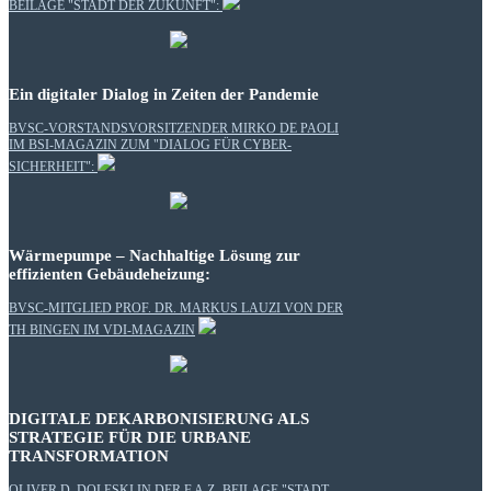
BEILAGE "STADT DER ZUKUNFT":
Ein digitaler Dialog in Zeiten der Pandemie
BVSC-VORSTANDSVORSITZENDER MIRKO DE PAOLI
IM BSI-MAGAZIN ZUM "DIALOG FÜR CYBER-
SICHERHEIT":
Wärmepumpe – Nachhaltige Lösung zur
effizienten Gebäudeheizung:
BVSC-MITGLIED PROF. DR. MARKUS LAUZI VON DER
TH BINGEN IM VDI-MAGAZIN
DIGITALE DEKARBONISIERUNG ALS
STRATEGIE FÜR DIE URBANE
TRANSFORMATION
OLIVER D. DOLESKI IN DER F.A.Z.-BEILAGE "STADT