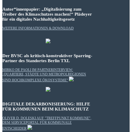
Autor*innenpapier: „Digitalisierung zum
Treiber des Klimaschutzes machen!“ Plädoyer
für ein digitales Nachhaltigkeitsgesetz
WEITERE INFORMATIONEN & DOWNLOAD
Der BVSC als kritisch-konstruktiver Sparring-
Partner des Standortes Berlin TXL
MIRKO DE PAOLI IM PARTNERINTERVIEW:
„QUARTIERE, STÄDTE UND METROPOLREGIONEN
SIND HOCHKOMPLEXE ÖKOSYSTEME“
DIGITALE DEKARBONISIERUNG: HILFE
FÜR KOMMUNEN BEIM KLIMASCHUTZ
OLIVER D. DOLESKI AUF "TREFFPUNKT KOMMUNE",
DEM SERVICEPORTAL FÜR KOMMUNALE
ENTSCHEIDER