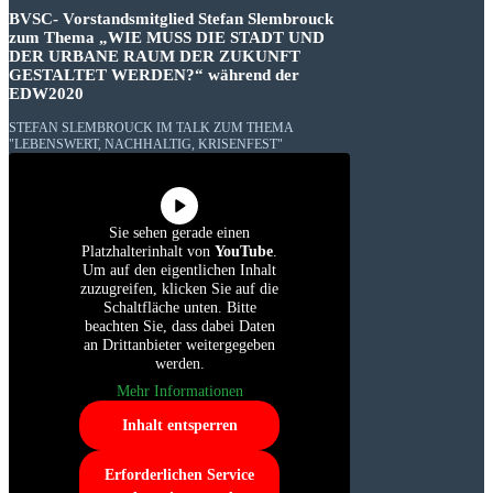
BVSC- Vorstandsmitglied Stefan Slembrouck
zum Thema „WIE MUSS DIE STADT UND
DER URBANE RAUM DER ZUKUNFT
GESTALTET WERDEN?“ während der
EDW2020
STEFAN SLEMBROUCK IM TALK ZUM THEMA
"LEBENSWERT, NACHHALTIG, KRISENFEST"
Sie sehen gerade einen
Platzhalterinhalt von
YouTube
.
Um auf den eigentlichen Inhalt
zuzugreifen, klicken Sie auf die
Schaltfläche unten. Bitte
beachten Sie, dass dabei Daten
an Drittanbieter weitergegeben
werden.
Mehr Informationen
Inhalt entsperren
Erforderlichen Service