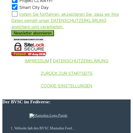
Projekt CLAIRYFI
Smart City Day
Indem Sie fortfahren, akzeptieren Sie, dass wir Ihre
Daten gemäß unser DATENSCHUTZERKLÄRUNG
speichern und verarbeiten.
IMPRESSUM
|
DATENSCHUTZERKLÄRUNG
ZURÜCK ZUR STARTSEITE
COOKIE-EINSTELLUNGEN
Der BVSC im Fediverse:
Webseite lädt den BVSC Mastodon Feed...