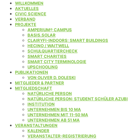
WILLKOMMEN
AKTUELLES
CIVIC SCIENCE
VERBAND
PROJEKTE
AMPERIUM® CAMPUS
BASIS.SOLAR
CLAIRYFI-INDOORS: SMART BUILDINGS
HECINO / WAITWELL
SCHULQUARTIERCHECK
SMART CHARITIES
SMART CITY TERMINOLOGIE
UPSCHOOLING
PUBLIKATIONEN
VON OLIVER D. DOLESKI
MITGLIEDER & PARTNER
MITGLIEDSCHAFT
NATÜRLICHE PERSON
NATÜRLICHE PERSON: STUDENT SCHÜLER AZUBI
INSTITUTION
UNTERNEHMEN BIS 10 MA
UNTERNEHMEN MIT 11-50 MA
UNTERNEHMEN AB 51 MA
VERANSTALTUNGEN
KALENDER
VERANSTALTER-REGISTRIERUNG