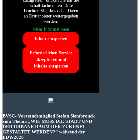
zuzugreifen, klicken Sie auf die
Schaltfläche unten. Bitte
beachten Sie, dass dabei Daten
an Drittanbieter weitergegeben
werden.
Mehr Informationen
Inhalt entsperren
Erforderlichen Service
akzeptieren und
Inhalte entsperren
BVSC- Vorstandsmitglied Stefan Slembrouck
zum Thema „WIE MUSS DIE STADT UND
DER URBANE RAUM DER ZUKUNFT
GESTALTET WERDEN?“ während der
EDW2020