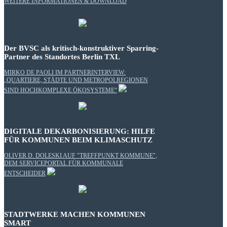
WEITERE INFORMATIONEN & DOWNLOAD
Der BVSC als kritisch-konstruktiver Sparring-
Partner des Standortes Berlin TXL
MIRKO DE PAOLI IM PARTNERINTERVIEW:
„QUARTIERE, STÄDTE UND METROPOLREGIONEN
SIND HOCHKOMPLEXE ÖKOSYSTEME“
DIGITALE DEKARBONISIERUNG: HILFE
FÜR KOMMUNEN BEIM KLIMASCHUTZ
OLIVER D. DOLESKI AUF "TREFFPUNKT KOMMUNE",
DEM SERVICEPORTAL FÜR KOMMUNALE
ENTSCHEIDER
STADTWERKE MACHEN KOMMUNEN
SMART