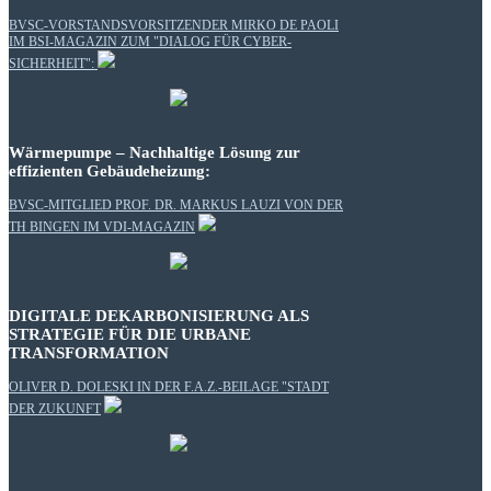
BVSC-VORSTANDSVORSITZENDER MIRKO DE PAOLI
IM BSI-MAGAZIN ZUM "DIALOG FÜR CYBER-
SICHERHEIT":
Wärmepumpe – Nachhaltige Lösung zur
effizienten Gebäudeheizung:
BVSC-MITGLIED PROF. DR. MARKUS LAUZI VON DER
TH BINGEN IM VDI-MAGAZIN
DIGITALE DEKARBONISIERUNG ALS
STRATEGIE FÜR DIE URBANE
TRANSFORMATION
OLIVER D. DOLESKI IN DER F.A.Z.-BEILAGE "STADT
DER ZUKUNFT