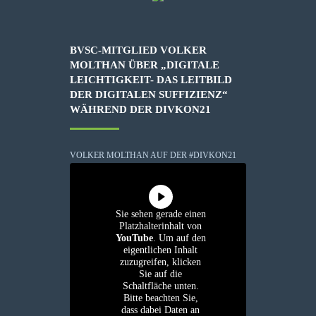
BVSC-MITGLIED VOLKER
MOLTHAN ÜBER „DIGITALE
LEICHTIGKEIT- DAS LEITBILD
DER DIGITALEN SUFFIZIENZ“
WÄHREND DER DIVKON21
VOLKER MOLTHAN AUF DER #DIVKON21
Sie sehen gerade einen
Platzhalterinhalt von
YouTube
. Um auf den
eigentlichen Inhalt
zuzugreifen, klicken
Sie auf die
Schaltfläche unten.
Bitte beachten Sie,
dass dabei Daten an