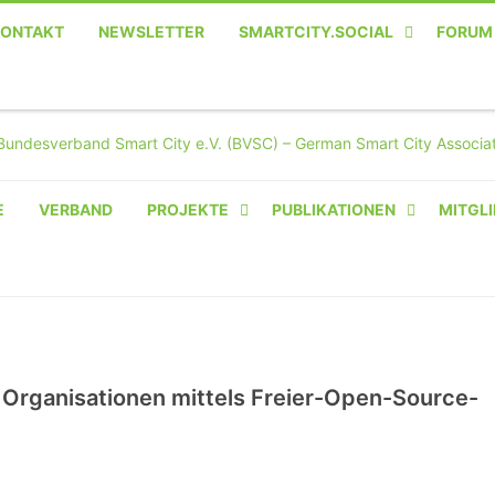
KONTAKT
NEWSLETTER
SMARTCITY.SOCIAL
FORUM
MASTODON – DIE SOZIALE
TWITTER-ALTERNATIVE
E
VERBAND
PROJEKTE
PUBLIKATIONEN
MITGLI
AMPERIUM® CAMPUS
VON OLIVER D. DOLESKI
BASIS.SOLAR
CLAIRYFI-INDOORS: SMART
r Organisationen mittels Freier-Open-Source-
BUILDINGS
HECINO / WAITWELL