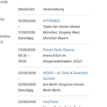
chnik
Datum/Zeit
Veranstaltung
rce-
INTERGEO
15/09/2026
-
Trade Fair Center Messe
17/09/2026
München, Eingang West,
ehmens
Ganztägig
München Bayern
ch
Forum Open Source
17/09/2026
09:30 -
Arena Erfurt im
18:00
Steigerwaldstadion, Erfurt
AIDAQ – AI, Data & Quantum
22/09/2026
Summit
-
23/09/2026
bcc Berlin Congress Center,
Ganztägig
Berlin Berlin
InnoTrans
22/09/2026