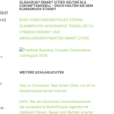
UNTERNEHMEN MIT 11-50 MA
GLASHAUS? SMART CITIES GELTEN ALS
ZUKUNFTSMODELL – DOCH HALTEN SIE DEM
KLIMADRUCK STAND?
lädt
UNTERNEHMEN AB 51 MA
und
BVSC-VORSTANDSMITGLIED STEFAN
SLEMBROUCK IM BUSINESS TRAVELLER ZU
CYBERSICHERHEIT UND
MENSCHENZENTRIERTEN SMART CITIES
ns
WEITERE SCHLAGLICHTER
eb
Stay in Command: Was Smart Cities von KI im
Gewächshaus lernen können
DICE: Wie ein deutsches Innovationscluster
die europäische Built4People-Agenda mit
che
digitalem Planen, Bauen und Betrieb smarter