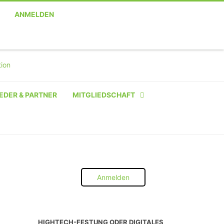
ANMELDEN
EDER & PARTNER
MITGLIEDSCHAFT
NATÜRLICHE PERSON
NATÜRLICHE PERSON:
STUDENT SCHÜLER AZUBI
Anmelden
INSTITUTION
UNTERNEHMEN BIS 10 MA
HIGHTECH-FESTUNG ODER DIGITALES