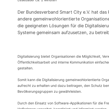
VERANSTALTUNGSORTE
Der Bundesverband Smart City e.V. hat das P
andere gemeinwohlorientierte Organisatione
die geeigneten Lösungen für die Digitalisie
Systeme gemeinsam aufzusetzen, zu betreib
Digitalisierung bietet Organisationen die Möglichkeit, V
Öffentlichkeitsarbeit und interne Kommunikation einfacher
gestalten.
Somit kann die Digitalisierung gemeinwohlorientierte Orga
aufrecht zu erhalten und dazu beitragen, den Schutz be
Bevölkerungsgruppen zu gewährleisten.
Durch den Einsatz von Software-Applikationen für die Fr
HelferInnen verwaltet, koordiniert und informiert werden.