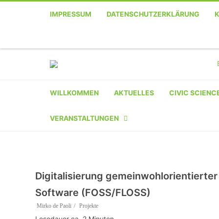
IMPRESSUM
DATENSCHUTZERKLÄRUNG
Telefon
Facebook
Twitter
Youtube
Instagram
Linkedin
RSS
WILLKOMMEN
AKTUELLES
CIVIC SCIENC
VERANSTALTUNGEN
KALENDER
VERANSTALTER-
Digitalisierung gemeinwohlorientierte
REGISTRIERUNG
Software (FOSS/FLOSS)
VERANSTALTUNG
Mirko de Paoli
Projekte
EINREICHEN
Lesedauer ca.
2
Minuten