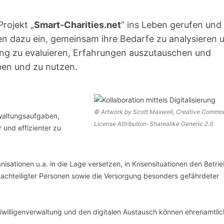
SCHULQUARTIERCHECK
rojekt „
Smart-Charities.net
“ ins Leben gerufen und 
SMART CHARITIES
n dazu ein, gemeinsam ihre Bedarfe zu analysieren 
SMART CITY TERMINOLOGIE
rung zu evaluieren, Erfahrungen auszutauschen und
en und zu nutzen.
UPSCHOOLING
© Artwork by Scott Maxwell, Creative Commo
erwaltungsaufgaben,
License Attribution-Sharealike Generic 2.0
 und effizienter zu
nisationen u.a. in die Lage versetzen, in Krisensituationen den Betri
nachteiligter Personen sowie die Versorgung besonders gefährdeter
eiwilligenverwaltung und den digitalen Austausch können ehrenamtli