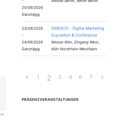
-
Messe Berlin, Berlin Berlin
25/09/2026
Ganztägig
DMEXCO - Digital Marketing
23/09/2026
Exposition & Conference
-
24/09/2026
Messe Köln, Eingang West,
Ganztägig
Köln Nordrhein-Westfalen
2
1
3
4
6
5
7
PRÄSENZVERANSTALTUNGEN
ok