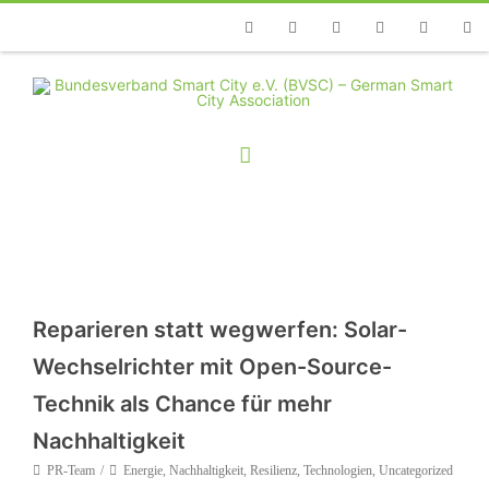
Telefon
Facebook
Twitter
Youtube
Instagram
Linkedin
RSS
Reparieren statt wegwerfen: Solar-
Wechselrichter mit Open-Source-
Technik als Chance für mehr
Nachhaltigkeit
PR-Team
Energie
,
Nachhaltigkeit
,
Resilienz
,
Technologien
,
Uncategorized