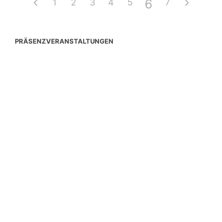
6
1
2
3
4
5
7
PRÄSENZVERANSTALTUNGEN