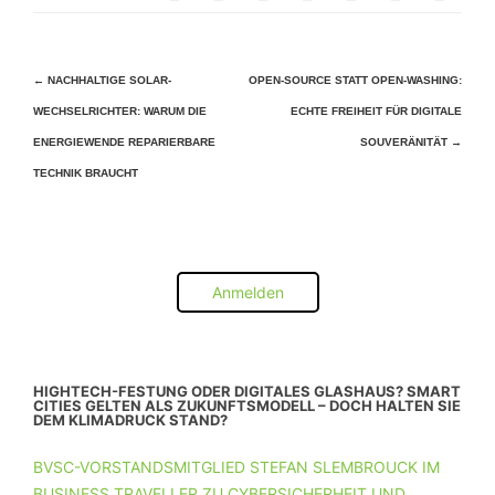
Beitragsnavigation
←
NACHHALTIGE SOLAR-
OPEN-SOURCE STATT OPEN-WASHING:
WECHSELRICHTER: WARUM DIE
ECHTE FREIHEIT FÜR DIGITALE
ENERGIEWENDE REPARIERBARE
SOUVERÄNITÄT
→
TECHNIK BRAUCHT
Anmelden
HIGHTECH-FESTUNG ODER DIGITALES GLASHAUS? SMART
CITIES GELTEN ALS ZUKUNFTSMODELL – DOCH HALTEN SIE
DEM KLIMADRUCK STAND?
BVSC-VORSTANDSMITGLIED STEFAN SLEMBROUCK IM
BUSINESS TRAVELLER ZU CYBERSICHERHEIT UND