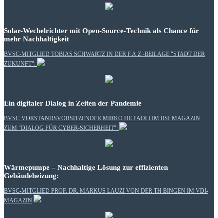
Solar-Wechelrichter mit Open-Source-Technik als Chance für
mehr Nachhaltigkeit
BVSC-MITGLIED TOBIAS SCHWARTZ IN DER F.A.Z.-BEILAGE "STADT DER
ZUKUNFT":
Ein digitaler Dialog in Zeiten der Pandemie
BVSC-VORSTANDSVORSITZENDER MIRKO DE PAOLI IM BSI-MAGAZIN
ZUM "DIALOG FÜR CYBER-SICHERHEIT":
Wärmepumpe – Nachhaltige Lösung zur effizienten
Gebäudeheizung:
BVSC-MITGLIED PROF. DR. MARKUS LAUZI VON DER TH BINGEN IM VDI-
MAGAZIN