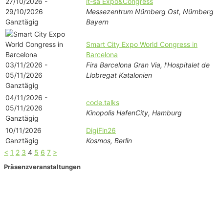
27/10/2026 -
it-sa Expo&Congress
29/10/2026
Messezentrum Nürnberg Ost, Nürnberg
Ganztägig
Bayern
Smart City Expo World Congress in
Barcelona
03/11/2026 -
Fira Barcelona Gran Via, l'Hospitalet de
05/11/2026
Llobregat Katalonien
Ganztägig
04/11/2026 -
code.talks
05/11/2026
Kinopolis HafenCity, Hamburg
Ganztägig
10/11/2026
DigiFin26
Ganztägig
Kosmos, Berlin
<
1
2
3
4
5
6
7
>
Präsenzveranstaltungen