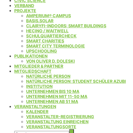
CIVIC SCIENCE
VERBAND
PROJEKTE
AMPERIUM® CAMPUS
BASIS.SOLAR
CLAIRYFI-INDOORS: SMART BUILDINGS
HECINO / WAITWELL
SCHULQUARTIERCHECK
SMART CHARITIES
SMART CITY TERMINOLOGIE
UPSCHOOLING
PUBLIKATIONEN
VON OLIVER D. DOLESKI
MITGLIEDER & PARTNER
MITGLIEDSCHAFT
NATÜRLICHE PERSON
NATÜRLICHE PERSON: STUDENT SCHÜLER AZUBI
INSTITUTION
UNTERNEHMEN BIS 10 MA
UNTERNEHMEN MIT 11-50 MA
UNTERNEHMEN AB 51 MA
VERANSTALTUNGEN
KALENDER
VERANSTALTER-REGISTRIERUNG
VERANSTALTUNG EINREICHEN
VERANSTALTUNGSORTE