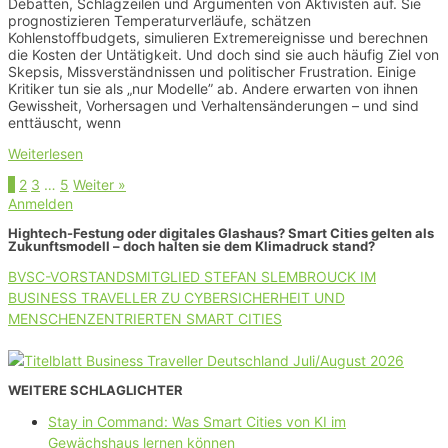
Debatten, Schlagzeilen und Argumenten von Aktivisten auf. Sie
prognostizieren Temperaturverläufe, schätzen
Kohlenstoffbudgets, simulieren Extremereignisse und berechnen
die Kosten der Untätigkeit. Und doch sind sie auch häufig Ziel von
Skepsis, Missverständnissen und politischer Frustration. Einige
Kritiker tun sie als „nur Modelle” ab. Andere erwarten von ihnen
Gewissheit, Vorhersagen und Verhaltensänderungen – und sind
enttäuscht, wenn
Weiterlesen
Seite
Seite
Seite
Seite
1
2
3
…
5
Weiter »
Anmelden
Hightech-Festung oder digitales Glashaus? Smart Cities gelten als
Zukunftsmodell – doch halten sie dem Klimadruck stand?
BVSC-VORSTANDSMITGLIED STEFAN SLEMBROUCK IM
BUSINESS TRAVELLER ZU CYBERSICHERHEIT UND
MENSCHENZENTRIERTEN SMART CITIES
WEITERE SCHLAGLICHTER
Stay in Command: Was Smart Cities von KI im
Gewächshaus lernen können