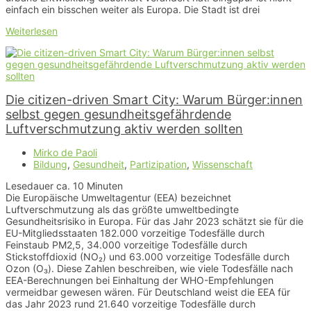
einfach ein bisschen weiter als Europa. Die Stadt ist drei
Weiterlesen
Die citizen-driven Smart City: Warum Bürger:innen
selbst gegen gesundheitsgefährdende
Luftverschmutzung aktiv werden sollten
Mirko de Paoli
Bildung
,
Gesundheit
,
Partizipation
,
Wissenschaft
Lesedauer ca.
10
Minuten
Die Europäische Umweltagentur (EEA) bezeichnet
Luftverschmutzung als das größte umweltbedingte
Gesundheitsrisiko in Europa. Für das Jahr 2023 schätzt sie für die
EU-Mitgliedsstaaten 182.000 vorzeitige Todesfälle durch
Feinstaub PM2,5, 34.000 vorzeitige Todesfälle durch
Stickstoffdioxid (NO₂) und 63.000 vorzeitige Todesfälle durch
Ozon (O₃). Diese Zahlen beschreiben, wie viele Todesfälle nach
EEA-Berechnungen bei Einhaltung der WHO-Empfehlungen
vermeidbar gewesen wären. Für Deutschland weist die EEA für
das Jahr 2023 rund 21.640 vorzeitige Todesfälle durch