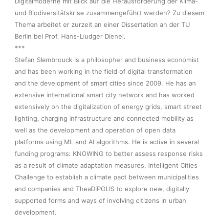
Digitalmoderne mit Blick auf die Herausforderung der Klima- 
und Biodiversitätskrise zusammengeführt werden? Zu diesem 
Thema arbeitet er zurzeit an einer Dissertation an der TU 
Berlin bei Prof. Hans-Liudger Dienel.

***

Stefan Slembrouck is a philosopher and business economist 
and has been working in the field of digital transformation 
and the development of smart cities since 2009. He has an 
extensive international smart city network and has worked 
extensively on the digitalization of energy grids, smart street 
lighting, charging infrastructure and connected mobility as 
well as the development and operation of open data 
platforms using ML and AI algorithms. He is active in several 
funding programs: KNOWING to better assess response risks 
as a result of climate adaptation measures, Intelligent Cities 
Challenge to establish a climate pact between municipalities 
and companies and TheaDiPOLIS to explore new, digitally 
supported forms and ways of involving citizens in urban 
development.  
