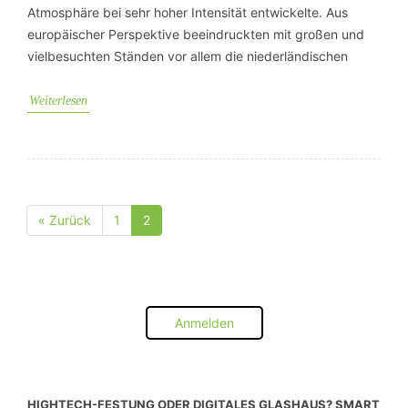
Atmosphäre bei sehr hoher Intensität entwickelte. Aus
europäischer Perspektive beeindruckten mit großen und
vielbesuchten Ständen vor allem die niederländischen
Weiterlesen
« Zurück
1
2
Seite
Seite
Anmelden
HIGHTECH-FESTUNG ODER DIGITALES GLASHAUS? SMART