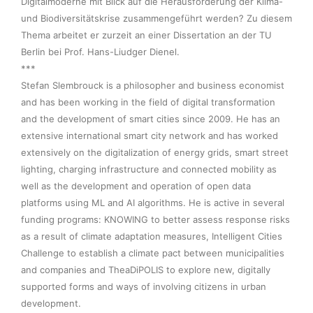
Digitalmoderne mit Blick auf die Herausforderung der Klima- 
und Biodiversitätskrise zusammengeführt werden? Zu diesem 
Thema arbeitet er zurzeit an einer Dissertation an der TU 
Berlin bei Prof. Hans-Liudger Dienel.

***

Stefan Slembrouck is a philosopher and business economist 
and has been working in the field of digital transformation 
and the development of smart cities since 2009. He has an 
extensive international smart city network and has worked 
extensively on the digitalization of energy grids, smart street 
lighting, charging infrastructure and connected mobility as 
well as the development and operation of open data 
platforms using ML and AI algorithms. He is active in several 
funding programs: KNOWING to better assess response risks 
as a result of climate adaptation measures, Intelligent Cities 
Challenge to establish a climate pact between municipalities 
and companies and TheaDiPOLIS to explore new, digitally 
supported forms and ways of involving citizens in urban 
development.  
