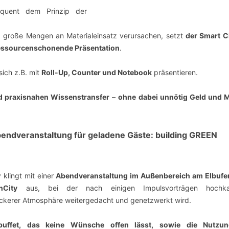
equent dem Prinzip der
d große Mengen an Materialeinsatz verursachen, setzt
der Smart C
ressourcenschonende Präsentation
.
sich z.B. mit
Roll-Up, Counter und Notebook
präsentieren.
d praxisnahen Wissenstransfer
–
ohne dabei unnötig
Geld und M
bendveranstaltung für geladene Gäste: building GREEN
 klingt mit einer
Abendveranstaltung
im Außenbereich am Elbufe
nCity
aus, bei der nach einigen Impulsvorträgen hochkar
lockerer Atmosphäre weitergedacht und genetzwerkt wird.
buffet
, das keine Wünsche offen lässt, sowie die Nutzu