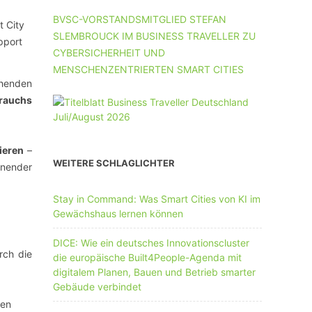
UNTERNEHMEN MIT 11-50 MA
BVSC-VORSTANDSMITGLIED STEFAN
SLEMBROUCK IM BUSINESS TRAVELLER ZU
UNTERNEHMEN AB 51 MA
CYBERSICHERHEIT UND
MENSCHENZENTRIERTEN SMART CITIES
chenden
rauchs
ieren
–
WEITERE SCHLAGLICHTER
onender
Stay in Command: Was Smart Cities von KI im
Gewächshaus lernen können
DICE: Wie ein deutsches Innovationscluster
rch die
die europäische Built4People-Agenda mit
digitalem Planen, Bauen und Betrieb smarter
Gebäude verbindet
len