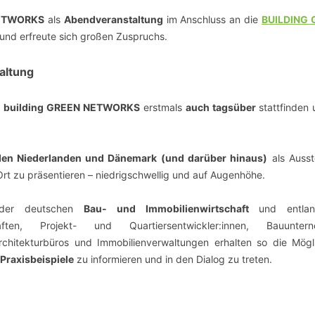
NETWORKS
als
Abendveranstaltung
im Anschluss an die
BUILDING 
und erfreute sich großen Zuspruchs.
altung
d
building GREEN NETWORKS
erstmals
auch tagsüber
stattfinden
 den Niederlanden und Dänemark
(und darüber hinaus)
als Ausst
rt zu präsentieren – niedrigschwellig und auf Augenhöhe.
er deutschen
Bau- und Immobilienwirtschaft
und entlan
ften, Projekt- und Quartiersentwickler:innen, Bauuntern
chitekturbüros und Immobilienverwaltungen
erhalten so die Mögli
Praxisbeispiele
zu informieren und in den Dialog zu treten.