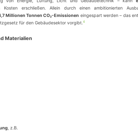
ung von Energie, Lüftung, Licht und Gebäudetechnik – kann
 Kosten erschließen. Allein durch einen ambitionierten Aus
14,7 Millionen Tonnen CO₂-Emissionen
eingespart werden – das ent
4
utzgesetz für den Gebäudesektor vorgibt.
d Materialien
gung
, z.B.