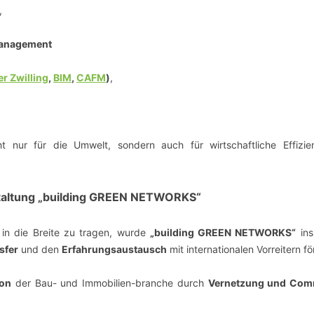
,
anagement
er Zwilling
,
BIM
,
CAFM
)
,
t nur für die Umwelt, sondern auch für wirtschaftliche Effizi
taltung „building GREEN NETWORKS“
 in die Breite zu tragen, wurde
„building GREEN NETWORKS“
ins
sfer
und den
Erfahrungsaustausch
mit internationalen Vorreitern fö
ion
der Bau- und Immobilien-branche durch
Vernetzung und Com