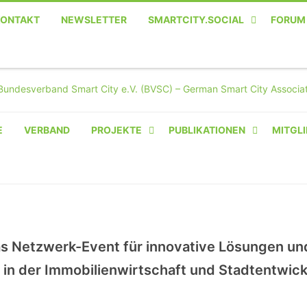
KONTAKT
NEWSLETTER
SMARTCITY.SOCIAL
FORUM
MASTODON – DIE SOZIALE
TWITTER-ALTERNATIVE
E
VERBAND
PROJEKTE
PUBLIKATIONEN
MITGLI
AMPERIUM® CAMPUS
VON OLIVER D. DOLESKI
BASIS.SOLAR
CLAIRYFI-INDOORS: SMART
 Netzwerk-Event für innovative Lösungen un
BUILDINGS
 in der Immobilienwirtschaft und Stadtentwic
HECINO / WAITWELL