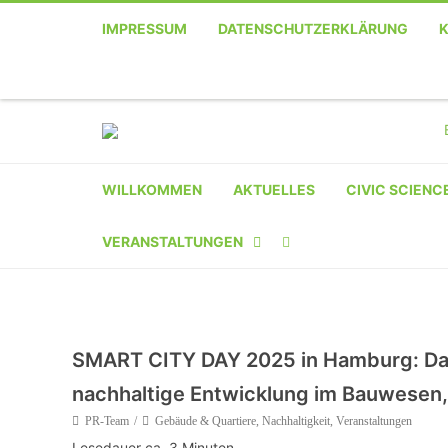
IMPRESSUM
DATENSCHUTZERKLÄRUNG
WILLKOMMEN
AKTUELLES
CIVIC SCIENC
VERANSTALTUNGEN
KALENDER
VERANSTALTER-
SMART CITY DAY 2025 in Hamburg: Das
REGISTRIERUNG
nachhaltige Entwicklung im Bauwesen,
VERANSTALTUNG
PR-Team
Gebäude & Quartiere
,
Nachhaltigkeit
,
Veranstaltungen
EINREICHEN
Lesedauer ca.
3
Minuten