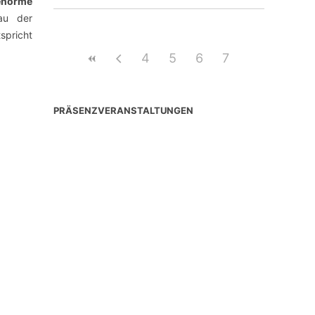
enorme
bau der
spricht
4
5
6
7
PRÄSENZVERANSTALTUNGEN