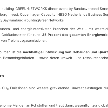
SCHULQUARTIERCHECK
SMART CHARITIES
SMART CITY TERMINOLOGIE
ourcen- und energieintensivsten Branchen der Welt – mit weitrei
er Gebäudesektor für rund
35 Prozent des gesamten Energieverb
UPSCHOOLING
1
n von Treibhausgasemissionen.
ourcen ist die
nachhaltige Entwicklung von Gebäuden und Quart
von Bestandsgebäuden – sowie deren umwelt- und ressourcensch
rs
CO₂-Emissionen sind weitere gravierende Umweltbelastungen du
t enorme Mengen an Rohstoffen und trägt damit wesentlich zur globa