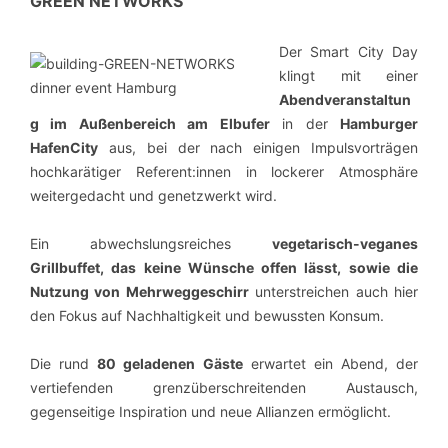
GREEN NETWORKS
Der Smart City Day
klingt mit einer
Abendveranstaltun
g
im Außenbereich am Elbufer
in der
Hamburger
HafenCity
aus, bei der nach einigen Impulsvorträgen
hochkarätiger Referent:innen in lockerer Atmosphäre
weitergedacht und genetzwerkt wird.
Ein abwechslungsreiches
vegetarisch-veganes
Grillbuffet
, das keine Wünsche offen lässt, sowie die
Nutzung von
Mehrweggeschirr
unterstreichen auch hier
den Fokus auf Nachhaltigkeit und bewussten Konsum.
Die rund
8
0 geladenen Gäste
erwartet ein Abend, der
vertiefenden grenzüberschreitenden Austausch,
gegenseitige Inspiration und neue Allianzen ermöglicht.