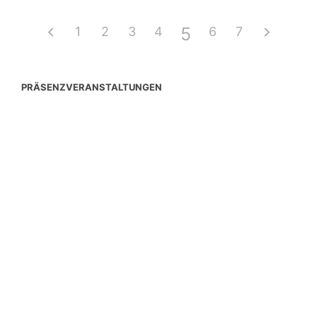
5
1
2
3
4
6
7
PRÄSENZVERANSTALTUNGEN