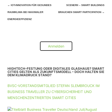
Beitragsnavigation
←
IOT-INNOVATION FÜR GESUNDES
SCENERII – SMART BUILDINGS
RAUMKLIMA BEI MAXIMALER
BRAUCHEN SMART PARTICIPATION
→
ENERGIEEFFIZIENZ
Anmelden
HIGHTECH-FESTUNG ODER DIGITALES GLASHAUS? SMART
CITIES GELTEN ALS ZUKUNFTSMODELL – DOCH HALTEN SIE
DEM KLIMADRUCK STAND?
BVSC-VORSTANDSMITGLIED STEFAN SLEMBROUCK IM
BUSINESS TRAVELLER ZU CYBERSICHERHEIT UND
MENSCHENZENTRIERTEN SMART CITIES