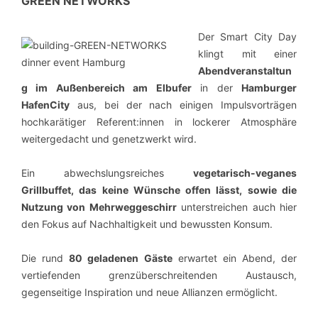
GREEN NETWORKS
Der Smart City Day
klingt mit einer
Abendveranstaltun
g
im Außenbereich am Elbufer
in der
Hamburger
HafenCity
aus, bei der nach einigen Impulsvorträgen
hochkarätiger Referent:innen in lockerer Atmosphäre
weitergedacht und genetzwerkt wird.
Ein abwechslungsreiches
vegetarisch-veganes
Grillbuffet
, das keine Wünsche offen lässt, sowie die
Nutzung von
Mehrweggeschirr
unterstreichen auch hier
den Fokus auf Nachhaltigkeit und bewussten Konsum.
Die rund
8
0 geladenen Gäste
erwartet ein Abend, der
vertiefenden grenzüberschreitenden Austausch,
gegenseitige Inspiration und neue Allianzen ermöglicht.