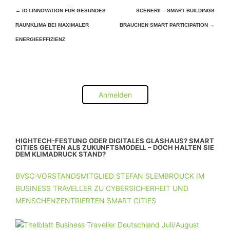
Beitragsnavigation
←
IOT-INNOVATION FÜR GESUNDES
SCENERII – SMART BUILDINGS
RAUMKLIMA BEI MAXIMALER
BRAUCHEN SMART PARTICIPATION
→
ENERGIEEFFIZIENZ
Anmelden
HIGHTECH-FESTUNG ODER DIGITALES GLASHAUS? SMART
CITIES GELTEN ALS ZUKUNFTSMODELL – DOCH HALTEN SIE
DEM KLIMADRUCK STAND?
BVSC-VORSTANDSMITGLIED STEFAN SLEMBROUCK IM
BUSINESS TRAVELLER ZU CYBERSICHERHEIT UND
MENSCHENZENTRIERTEN SMART CITIES