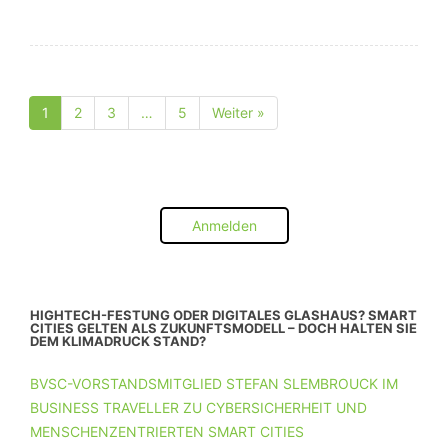
1
2
3
…
5
Weiter »
Seite
Seite
Seite
Seite
Anmelden
HIGHTECH-FESTUNG ODER DIGITALES GLASHAUS? SMART
CITIES GELTEN ALS ZUKUNFTSMODELL – DOCH HALTEN SIE
DEM KLIMADRUCK STAND?
BVSC-VORSTANDSMITGLIED STEFAN SLEMBROUCK IM
BUSINESS TRAVELLER ZU CYBERSICHERHEIT UND
MENSCHENZENTRIERTEN SMART CITIES