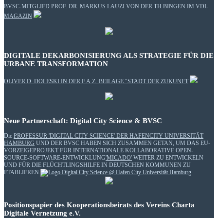
BVSC-MITGLIED PROF. DR. MARKUS LAUZI VON DER TH BINGEN IM VDI-
MAGAZIN
DIGITALE DEKARBONISIERUNG ALS STRATEGIE FÜR DIE
URBANE TRANSFORMATION
OLIVER D. DOLESKI IN DER F.A.Z.-BEILAGE "STADT DER ZUKUNFT
Neue Partnerschaft: Digital City Science & BVSC
Die
PROFESSUR 'DIGITAL CITY SCIENCE' DER HAFENCITY UNIVERSITÄT
HAMBURG
UND DER BVSC HABEN SICH ZUSAMMEN GETAN, UM DAS EU-
VORZEIGEPROJEKT FÜR INTERNATIONALE KOLLABORATIVE OPEN-
SOURCE-SOFTWARE-ENTWICKLUNG
'MICADO'
WEITER ZU ENTWICKELN
UND FÜR DIE FLÜCHTLINGSHILFE IN DEUTSCHEN KOMMUNEN ZU
ETABLIEREN.
Positionspapier des Kooperationsbeirats des Vereins Charta
Digitale Vernetzung e.V.