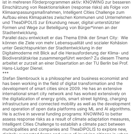
ist in mehreren Förderprogrammen aktiv: KNOWING zur besseren 
Einschätzung von Reaktionsrisiken (response risks) als Folge von 
Klimaanpassungsmaßnahmen, Intelligent Cities Challenge zum 
Aufbau eines Klimapaktes zwischen Kommunen und Unternehmen 
und TheaDiPOLIS zur Erkundung neuer, digital unterstützter 
Formen und Wege zur Beteiligung von Bürger*innen an der 
Stadtentwicklung.  

Parallel dazu entwickelt er das Thema Ethik der Smart City:  Wie 
können die Ziele von mehr Lebensqualität und sozialer Kohäsion 
unter Gesichtspunkten der Stadtentwicklung in der 
Digitalmoderne mit Blick auf die Herausforderung der Klima- und 
Biodiversitätskrise zusammengeführt werden? Zu diesem Thema 
arbeitet er zurzeit an einer Dissertation an der TU Berlin bei Prof. 
Hans-Liudger Dienel.

***

Stefan Slembrouck is a philosopher and business economist and 
has been working in the field of digital transformation and the 
development of smart cities since 2009. He has an extensive 
international smart city network and has worked extensively on 
the digitalization of energy grids, smart street lighting, charging 
infrastructure and connected mobility as well as the development 
and operation of open data platforms using ML and AI algorithms. 
He is active in several funding programs: KNOWING to better 
assess response risks as a result of climate adaptation measures, 
Intelligent Cities Challenge to establish a climate pact between 
municipalities and companies and TheaDiPOLIS to explore new, 