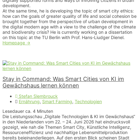
digitally supported forms and ways of involving citizens in urban 
development.  

At the same time, he is developing the topic of smart city ethics: 
how can the goals of greater quality of life and social cohesion be 
brought together from the perspective of urban development in 
the digital modern age with a view to the challenge of the climate 
and biodiversity crisis? He is currently working on a dissertation 
Homepage ->
Stay in Command: Was Smart Cities von KI im
Gewächshaus lernen können
Stefan Slembrouck
Ernährung
,
Smart Farming
,
Technologien
Lesedauer ca.
4
Minuten
Die Leistungsschau „Digitale Technologien & KI im Gewächshaus“
in den Niederlanden vom 22. – 24. Juni 2026 hat eindrucksvoll
gezeigt, wie nah die Themen Smart City, Künstliche Intelligenz,
Ressourceneffizienz und nachhaltige Lebensmittelproduktion
bereits beieinanderliegen. Auf den ersten Blick scheinen Stadt