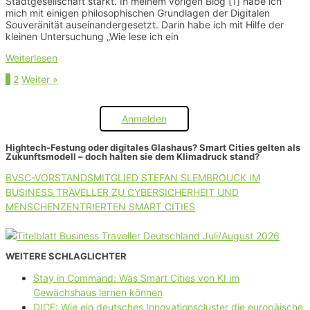
Stadtgesellschaft stärkt. In meinem vorigen Blog [1] habe ich
mich mit einigen philosophischen Grundlagen der Digitalen
Souveränität auseinandergesetzt. Darin habe ich mit Hilfe der
kleinen Untersuchung „Wie lese ich ein
Weiterlesen
Seite
Seite
1
2
Weiter »
Anmelden
Hightech-Festung oder digitales Glashaus? Smart Cities gelten als
Zukunftsmodell – doch halten sie dem Klimadruck stand?
BVSC-VORSTANDSMITGLIED STEFAN SLEMBROUCK IM
BUSINESS TRAVELLER ZU CYBERSICHERHEIT UND
MENSCHENZENTRIERTEN SMART CITIES
WEITERE SCHLAGLICHTER
Stay in Command: Was Smart Cities von KI im
Gewächshaus lernen können
DICE: Wie ein deutsches Innovationscluster die europäische