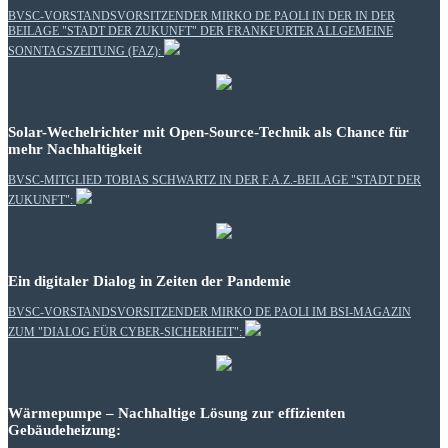
BVSC-VORSTANDSVORSITZENDER MIRKO DE PAOLI IN DER IN DER
BEILAGE "STADT DER ZUKUNFT" DER FRANKFURTER ALLGEMEINE
SONNTAGSZEITUNG (FAZ):
Solar-Wechelrichter mit Open-Source-Technik als Chance für
mehr Nachhaltigkeit
BVSC-MITGLIED TOBIAS SCHWARTZ IN DER F.A.Z.-BEILAGE "STADT DER
ZUKUNFT":
Ein digitaler Dialog in Zeiten der Pandemie
BVSC-VORSTANDSVORSITZENDER MIRKO DE PAOLI IM BSI-MAGAZIN
ZUM "DIALOG FÜR CYBER-SICHERHEIT":
Wärmepumpe – Nachhaltige Lösung zur effizienten
Gebäudeheizung: