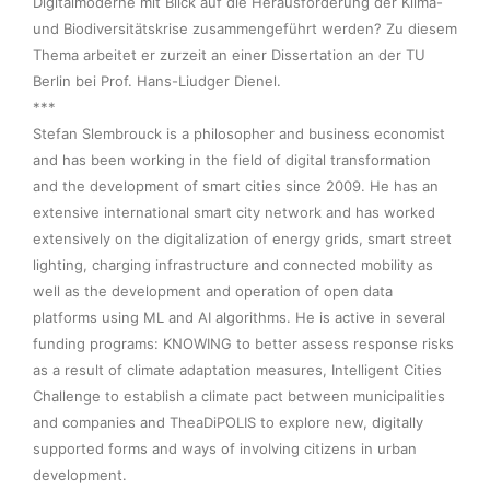
Digitalmoderne mit Blick auf die Herausforderung der Klima- 
und Biodiversitätskrise zusammengeführt werden? Zu diesem 
Thema arbeitet er zurzeit an einer Dissertation an der TU 
Berlin bei Prof. Hans-Liudger Dienel.

***

Stefan Slembrouck is a philosopher and business economist 
and has been working in the field of digital transformation 
and the development of smart cities since 2009. He has an 
extensive international smart city network and has worked 
extensively on the digitalization of energy grids, smart street 
lighting, charging infrastructure and connected mobility as 
well as the development and operation of open data 
platforms using ML and AI algorithms. He is active in several 
funding programs: KNOWING to better assess response risks 
as a result of climate adaptation measures, Intelligent Cities 
Challenge to establish a climate pact between municipalities 
and companies and TheaDiPOLIS to explore new, digitally 
supported forms and ways of involving citizens in urban 
development.  
